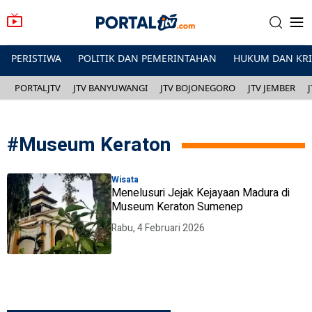
PERISTIWA
POLITIK DAN PEMERINTAHAN
HUKUM DAN KR
PORTALJTV
JTV BANYUWANGI
JTV BOJONEGORO
JTV JEMBER
#
Museum Keraton
Wisata
Menelusuri Jejak Kejayaan Madura di
Museum Keraton Sumenep
Rabu, 4 Februari 2026