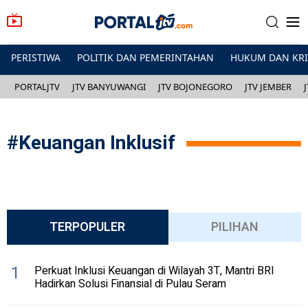
PERISTIWA
POLITIK DAN PEMERINTAHAN
HUKUM DAN KR
PORTALJTV
JTV BANYUWANGI
JTV BOJONEGORO
JTV JEMBER
#
Keuangan Inklusif
TERPOPULER
PILIHAN
1
Perkuat Inklusi Keuangan di Wilayah 3T, Mantri BRI
Hadirkan Solusi Finansial di Pulau Seram