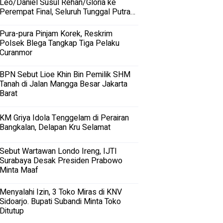
Leo/Daniel Susul Rehan/Gloria ke
Perempat Final, Seluruh Tunggal Putra
Terhenti
Pura-pura Pinjam Korek, Reskrim
Polsek Blega Tangkap Tiga Pelaku
Curanmor
BPN Sebut Lioe Khin Bin Pemilik SHM
Tanah di Jalan Mangga Besar Jakarta
Barat
KM Griya Idola Tenggelam di Perairan
Bangkalan, Delapan Kru Selamat
Sebut Wartawan Londo Ireng, IJTI
Surabaya Desak Presiden Prabowo
Minta Maaf
Menyalahi Izin, 3 Toko Miras di KNV
Sidoarjo. Bupati Subandi Minta Toko
Ditutup