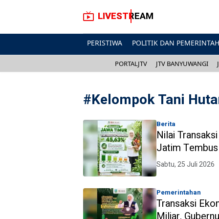
LIVESTREAM
PERISTIWA
POLITIK DAN PEMERINTA
PORTALJTV
JTV BANYUWANGI
#
Kelompok Tani Huta
Berita
Nilai Transak
Jatim Tembus 
Nasional
Sabtu, 25 Juli 2026
Pemerintahan
Transaksi Eko
Miliar, Gubernu