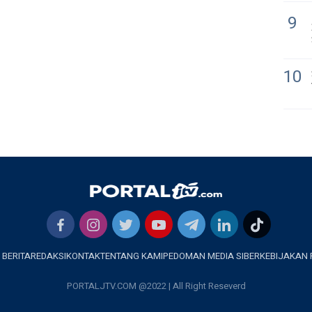
9
10
 BERITA
REDAKSI
KONTAK
TENTANG KAMI
PEDOMAN MEDIA SIBER
KEBIJAKAN 
PORTALJTV.COM @2022 | All Right Reseverd