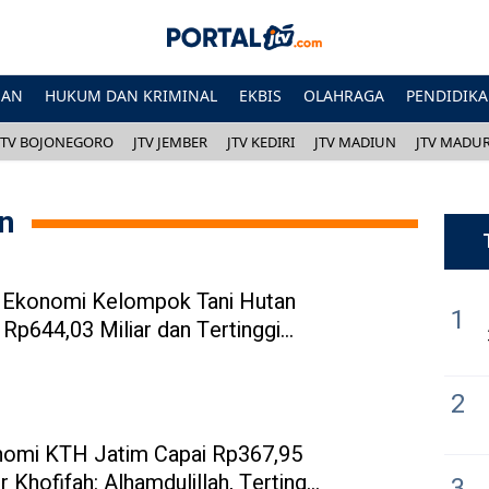
HAN
HUKUM DAN KRIMINAL
EKBIS
OLAHRAGA
PENDIDIK
JTV BOJONEGORO
JTV JEMBER
JTV KEDIRI
JTV MADIUN
JTV MADU
n
si Ekonomi Kelompok Tani Hutan
1
Rp644,03 Miliar dan Tertinggi
2
nomi KTH Jatim Capai Rp367,95
r Khofifah: Alhamdulillah, Tertinggi
3