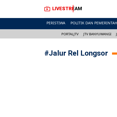
LIVESTREAM
PERISTIWA
POLITIK DAN PEMERINTA
PORTALJTV
JTV BANYUWANGI
#
Jalur Rel Longsor