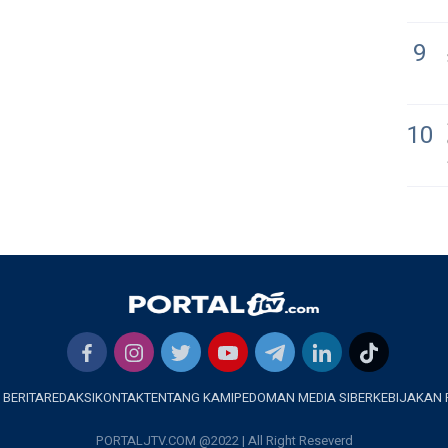
9
10
 BERITA
REDAKSI
KONTAK
TENTANG KAMI
PEDOMAN MEDIA SIBER
KEBIJAKAN 
PORTALJTV.COM @2022 | All Right Reseverd