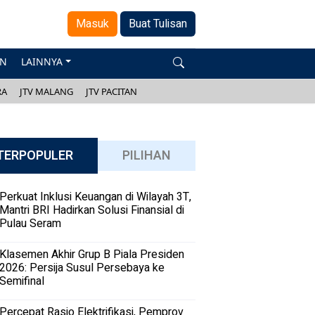
Masuk
Buat Tulisan
AN
LAINNYA
RA
JTV MALANG
JTV PACITAN
TERPOPULER
PILIHAN
Perkuat Inklusi Keuangan di Wilayah 3T,
Mantri BRI Hadirkan Solusi Finansial di
Pulau Seram
Klasemen Akhir Grup B Piala Presiden
2026: Persija Susul Persebaya ke
Semifinal
Percepat Rasio Elektrifikasi, Pemprov