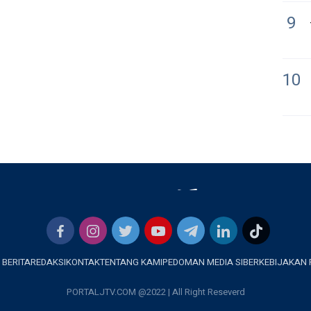
9
10
 BERITA
REDAKSI
KONTAK
TENTANG KAMI
PEDOMAN MEDIA SIBER
KEBIJAKAN 
PORTALJTV.COM @2022 | All Right Reseverd