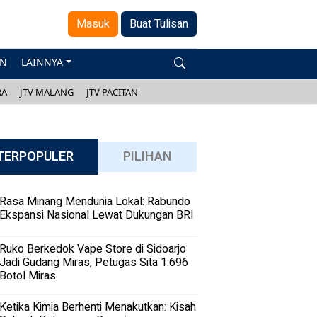
Masuk
Buat Tulisan
AN
LAINNYA
RA
JTV MALANG
JTV PACITAN
TERPOPULER
PILIHAN
Rasa Minang Mendunia Lokal: Rabundo
Ekspansi Nasional Lewat Dukungan BRI
Ruko Berkedok Vape Store di Sidoarjo
Jadi Gudang Miras, Petugas Sita 1.696
Botol Miras
Ketika Kimia Berhenti Menakutkan: Kisah