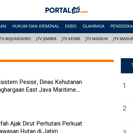
HAN
HUKUM DAN KRIMINAL
EKBIS
OLAHRAGA
PENDIDIK
JTV BOJONEGORO
JTV JEMBER
JTV KEDIRI
JTV MADIUN
JTV MADU
sistem Pesisir, Dinas Kehutanan
1
nghargaan East Java Maritime
2
fah Ajak Dirut Perhutani Perkuat
awasan Hutan di Jatim
3