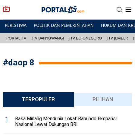
PERISTIWA
POLITIK DAN PEMERINTAHAN
HUKUM DAN KR
PORTALJTV
JTV BANYUWANGI
JTV BOJONEGORO
JTV JEMBER
#
daop 8
TERPOPULER
PILIHAN
1
Rasa Minang Mendunia Lokal: Rabundo Ekspansi
Nasional Lewat Dukungan BRI