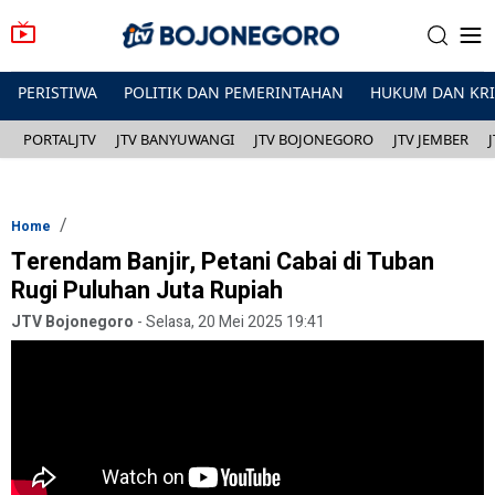
PERISTIWA
POLITIK DAN PEMERINTAHAN
HUKUM DAN KR
PORTALJTV
JTV BANYUWANGI
JTV BOJONEGORO
JTV JEMBER
Home
Terendam Banjir, Petani Cabai di Tuban
Rugi Puluhan Juta Rupiah
JTV Bojonegoro
-
Selasa, 20 Mei 2025 19:41