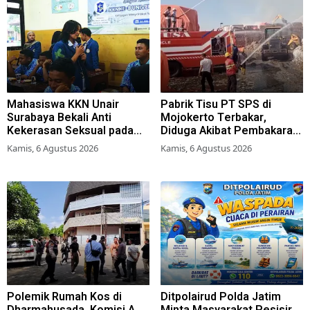
Mahasiswa KKN Unair
Pabrik Tisu PT SPS di
Surabaya Bekali Anti
Mojokerto Terbakar,
Kekerasan Seksual pada
Diduga Akibat Pembakaran
Siswa SMK
Lahan Tebu
Kamis, 6 Agustus 2026
Kamis, 6 Agustus 2026
Polemik Rumah Kos di
Ditpolairud Polda Jatim