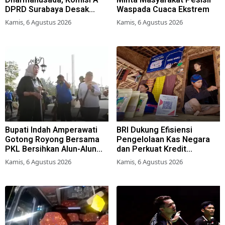
Dharmahusada, Komisi A
Minta Masyarakat Pesisir
DPRD Surabaya Desak
Waspada Cuaca Ekstrem
Pemkot Terbitkan Perwali
Kamis, 6 Agustus 2026
Kamis, 6 Agustus 2026
Perda Hunian Layak
Bupati Indah Amperawati
BRI Dukung Efisiensi
Gotong Royong Bersama
Pengelolaan Kas Negara
PKL Bersihkan Alun-Alun
dan Perkuat Kredit
Lumajang
Berkualitas demi Dongkrak
Kamis, 6 Agustus 2026
Kamis, 6 Agustus 2026
Sektor Riil