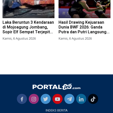
Laka Beruntun 3 Kendaraan
Hasil Drawing Kejuaraan
di Mojoagung Jombang,
Dunia BWF 2026: Ganda
Sopir Elf Sempat Terjepit
Putra dan Putri Langsung
Kemudi
Lolos Babak Kedua, 6 Wakil
Kamis, 6 Agustus 2026
Kamis, 6 Agustus 2026
Bertarung dari Awal
INDEKS BERITA