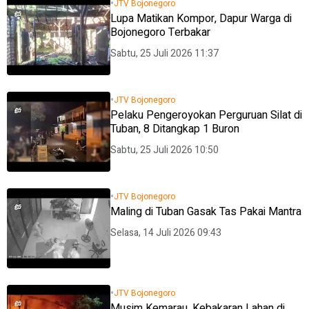
•
JTV Bojonegoro
Lupa Matikan Kompor, Dapur Warga di
Bojonegoro Terbakar
Sabtu, 25 Juli 2026 11:37
•
JTV Bojonegoro
Pelaku Pengeroyokan Perguruan Silat di
Tuban, 8 Ditangkap 1 Buron
Sabtu, 25 Juli 2026 10:50
•
JTV Bojonegoro
Maling di Tuban Gasak Tas Pakai Mantra
Selasa, 14 Juli 2026 09:43
•
JTV Bojonegoro
Musim Kemarau, Kebakaran Lahan di