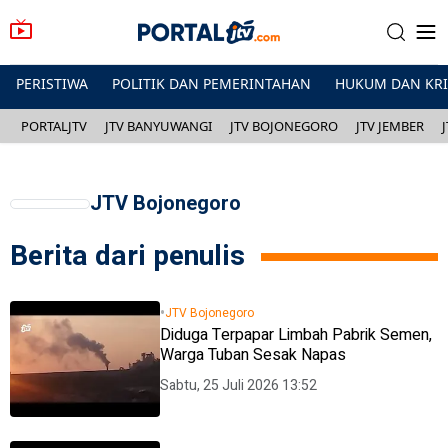
PERISTIWA
POLITIK DAN PEMERINTAHAN
HUKUM DAN KR
PORTALJTV
JTV BANYUWANGI
JTV BOJONEGORO
JTV JEMBER
JTV Bojonegoro
Berita dari penulis
•
JTV Bojonegoro
Diduga Terpapar Limbah Pabrik Semen,
Warga Tuban Sesak Napas
Sabtu, 25 Juli 2026 13:52