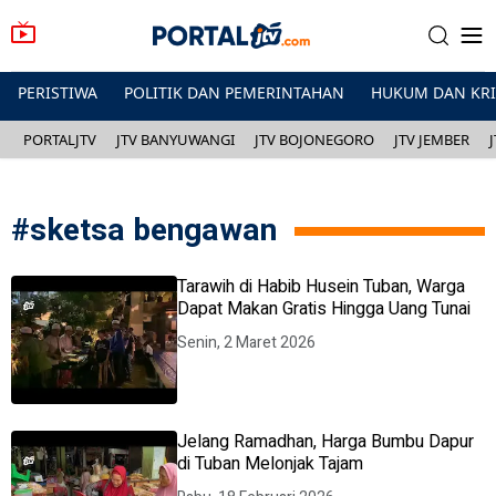
PERISTIWA
POLITIK DAN PEMERINTAHAN
HUKUM DAN KR
PORTALJTV
JTV BANYUWANGI
JTV BOJONEGORO
JTV JEMBER
#
sketsa bengawan
Tarawih di Habib Husein Tuban, Warga
Dapat Makan Gratis Hingga Uang Tunai
Senin, 2 Maret 2026
Jelang Ramadhan, Harga Bumbu Dapur
di Tuban Melonjak Tajam