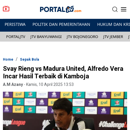
PERISTIWA
POLITIK DAN PEMERINTAHAN
HUKUM DAN KR
PORTALJTV
JTV BANYUWANGI
JTV BOJONEGORO
JTV JEMBER
Home
Sepak Bola
Svay Rieng vs Madura United, Alfredo Vera
Incar Hasil Terbaik di Kamboja
A.M Azany
-
Kamis, 10 April 2025 13:53