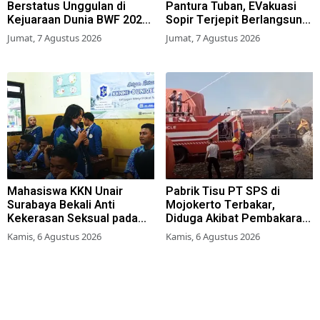
Berstatus Unggulan di
Pantura Tuban, EVakuasi
Kejuaraan Dunia BWF 2026,
Sopir Terjepit Berlangsung
Kans Juara Terbuka Lebar
Dramatis
Jumat, 7 Agustus 2026
Jumat, 7 Agustus 2026
Mahasiswa KKN Unair
Pabrik Tisu PT SPS di
Surabaya Bekali Anti
Mojokerto Terbakar,
Kekerasan Seksual pada
Diduga Akibat Pembakaran
Siswa SMK
Lahan Tebu
Kamis, 6 Agustus 2026
Kamis, 6 Agustus 2026