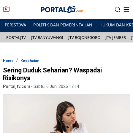
PERISTIWA
POLITIK DAN PEMERINTAHAN
HUKUM DAN KR
PORTALJTV
JTV BANYUWANGI
JTV BOJONEGORO
JTV JEMBER
Home
Kesehatan
Sering Duduk Seharian? Waspadai
Risikonya
Portaljtv.com
-
Sabtu, 6 Juni 2026 17:14