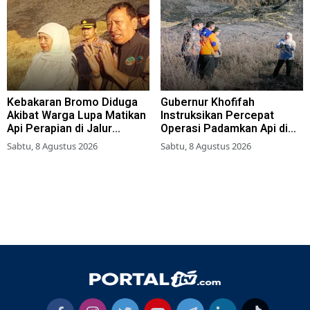
Kebakaran Bromo Diduga
Gubernur Khofifah
Akibat Warga Lupa Matikan
Instruksikan Percepat
Api Perapian di Jalur
Operasi Padamkan Api di
Tradisional
Wisata Bromo
Sabtu, 8 Agustus 2026
Sabtu, 8 Agustus 2026