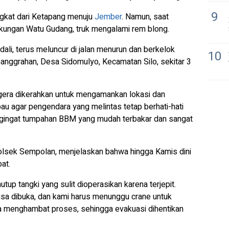
9
ngkat dari Ketapang menuju
Jember
. Namun, saat
 tikungan Watu Gudang, truk mengalami rem blong.
dali, terus meluncur di jalan menurun dan berkelok
10
esanggrahan, Desa Sidomulyo, Kecamatan Silo, sekitar 3
egera dikerahkan untuk mengamankan lokasi dan
bau agar pengendara yang melintas tetap berhati-hati
engingat tumpahan BBM yang mudah terbakar dan sangat
olsek Sempolan, menjelaskan bahwa hingga Kamis dini
at.
tup tangki yang sulit dioperasikan karena terjepit.
sa dibuka, dan kami harus menunggu crane untuk
uga menghambat proses, sehingga evakuasi dihentikan