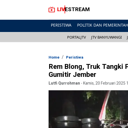
LIVESTREAM
PERISTIWA
POLITIK DAN PEMERINTA
PORTALJTV
JTV BANYUWANGI
Home
Peristiwa
Rem Blong, Truk Tangki 
Gumitir Jember
Lutfi Qurrohman
-
Kamis, 20 Februari 2025 