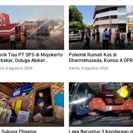
rik Tisu PT SPS di Mojokerto
Polemik Rumah Kos di
bakar, Diduga Akibat
Dharmahusada, Komisi A DP
mbakaran Lahan Tebu
Surabaya Desak Pemkot
is, 6 Agustus 2026
Kamis, 6 Agustus 2026
Terbitkan Perwali Perda Huni
Layak
 Dukung Efisiensi
Laka Beruntun 3 Kendaraan d