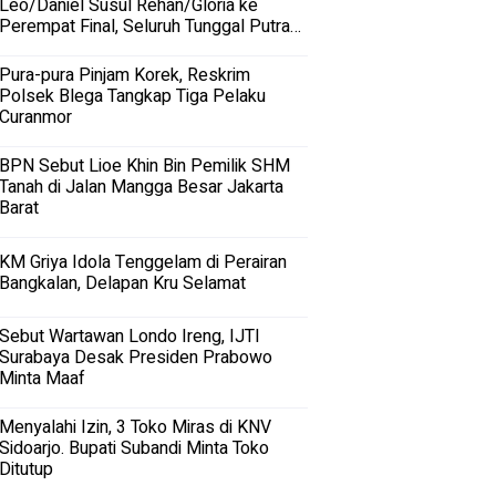
Leo/Daniel Susul Rehan/Gloria ke
Perempat Final, Seluruh Tunggal Putra
Terhenti
Pura-pura Pinjam Korek, Reskrim
Polsek Blega Tangkap Tiga Pelaku
Curanmor
BPN Sebut Lioe Khin Bin Pemilik SHM
Tanah di Jalan Mangga Besar Jakarta
Barat
KM Griya Idola Tenggelam di Perairan
Bangkalan, Delapan Kru Selamat
Sebut Wartawan Londo Ireng, IJTI
Surabaya Desak Presiden Prabowo
Minta Maaf
Menyalahi Izin, 3 Toko Miras di KNV
Sidoarjo. Bupati Subandi Minta Toko
Ditutup