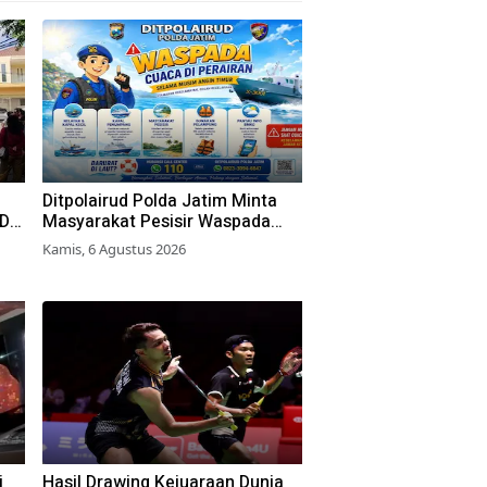
Ditpolairud Polda Jatim Minta
RD
Masyarakat Pesisir Waspada
Cuaca Ekstrem
Kamis, 6 Agustus 2026
an
i
Hasil Drawing Kejuaraan Dunia