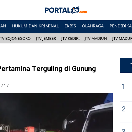
HAN
HUKUM DAN KRIMINAL
EKBIS
OLAHRAGA
PENDIDIK
JTV BOJONEGORO
JTV JEMBER
JTV KEDIRI
JTV MADIUN
JTV MADU
Pertamina Terguling di Gunung
1
17:17
2
3