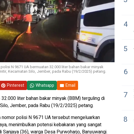
4
5
polisi N 9671 UA bermuatan 32.000 liter bahan bakar minyak
6
itir, Kecamatan Silo, Jember, pada Rabu (19/2/2025) petang.
Pinterest
Whatsapp
Email
7
32.000 liter bahan bakar minyak (BBM) terguling di
Silo, Jember, pada Rabu (19/2/2025) petang.
 nomor polisi N 9671 UA tersebut mengeluarkan
8
raya, menimbulkan potensi kebakaran yang sangat
di Sanjaya (36), warga Desa Purwoharjo, Banyuwangi.