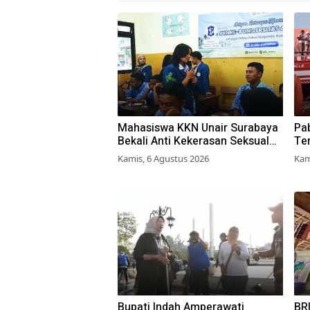
Mahasiswa KKN Unair Surabaya
Pab
Bekali Anti Kekerasan Seksual
Ter
pada Siswa SMK
Pe
Kamis, 6 Agustus 2026
Kam
Bupati Indah Amperawati
BRI