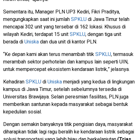
Sementara itu, Manager PLN UP3 Kediri, Fikri Praditya,
mengungkapkan saat ini jumlah
SPKLU
di Jawa Timur telah
mencapai 302 unit yang tersebar di 162 lokasi. Khusus di
wilayah Kediri, terdapat 15 unit
SPKLU
, dengan tiga unit
berada di
Uniska
dan dua unit di kantor PLN.
“Ke depan kami akan terus menambah titik
SPKLU
, termasuk
merambah sektor perhotelan dan kampus lain seperti UIN,
untuk mempercepat ekosistem kendaraan listrik,” jelasnya.
Kehadiran
SPKLU
di
Uniska
menjadi yang kedua di lingkungan
kampus di Jawa Timur, setelah sebelumnya tersedia di
Universitas Brawijaya. Selain peresmian fasilitas, PLN juga
memberikan santunan kepada masyarakat sebagai bentuk
kepedulian sosial.
Dengan semakin banyaknya titik pengisian daya, masyarakat
diharapkan tidak lagi ragu beralih ke kendaraan listrik sebagai
solusi transportasi yang lebih hijau dan berkelanjutan.
(Trias