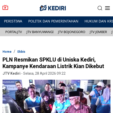
PERISTIWA
POLITIK DAN PEMERINTAHAN
HUKUM DAN KR
PORTALJTV
JTV BANYUWANGI
JTV BOJONEGORO
JTV JEMBER
Home
Ekbis
PLN Resmikan SPKLU di Uniska Kediri,
Kampanye Kendaraan Listrik Kian Dikebut
JTV Kediri
-
Selasa, 28 April 2026 09:22