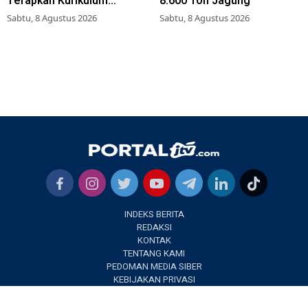
Terapkan Kurikulum
8.600 Ton Jagung
Berbasis Asrama
Sabtu, 8 Agustus 2026
Sabtu, 8 Agustus 2026
INDEKS BERITA
REDAKSI
KONTAK
TENTANG KAMI
PEDOMAN MEDIA SIBER
KEBIJAKAN PRIVASI
✕