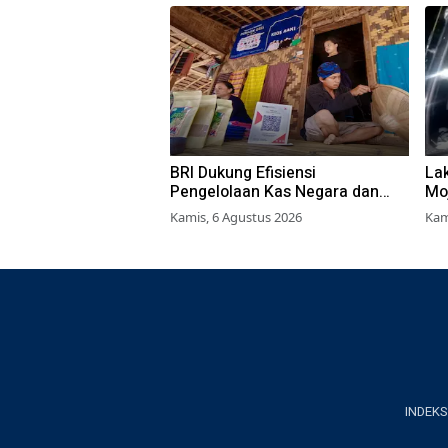
BRI Dukung Efisiensi
La
Pengelolaan Kas Negara dan
Mo
Perkuat Kredit Berkualitas demi
Se
Kamis, 6 Agustus 2026
Kam
Dongkrak Sektor Riil
INDEKS