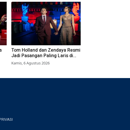
a
Tom Holland dan Zendaya Resmi
Jadi Pasangan Paling Laris di
Box Office 2026
Kamis, 6 Agustus 2026
PRIVASI