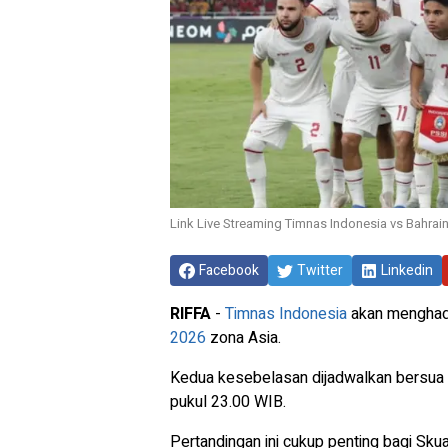
Link Live Streaming Timnas Indonesia vs Bahrain
Facebook
Twitter
Linkedin
RIFFA
-
Timnas Indonesia
akan menghada
2026
zona Asia.
Kedua kesebelasan dijadwalkan bersua 
pukul 23.00 WIB.
Pertandingan ini cukup penting bagi Sk