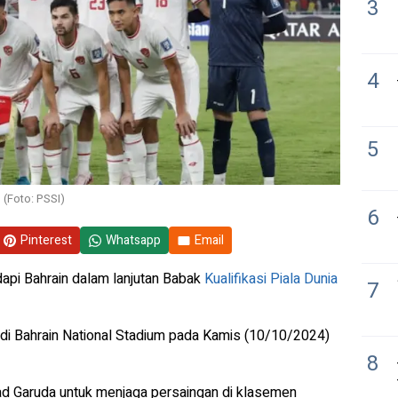
3
4
5
 (Foto: PSSI)
6
Pinterest
Whatsapp
Email
pi Bahrain dalam lanjutan Babak
Kualifikasi Piala Dunia
7
di Bahrain National Stadium pada Kamis (10/10/2024)
8
uad Garuda untuk menjaga persaingan di klasemen