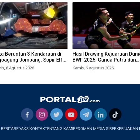
ka Beruntun 3 Kendaraan di
Hasil Drawing Kejuaraan Duni
joagung Jombang, Sopir Elf
BWF 2026: Ganda Putra dan
mpat Terjepit Kemudi
Putri Langsung Lolos Babak
is, 6 Agustus 2026
Kamis, 6 Agustus 2026
Kedua, 6 Wakil Bertarung dari
Awal
 BERITA
REDAKSI
KONTAK
TENTANG KAMI
PEDOMAN MEDIA SIBER
KEBIJAKAN 