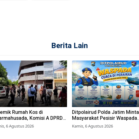
Berita Lain
lemik Rumah Kos di
Ditpolairud Polda Jatim Minta
armahusada, Komisi A DPRD
Masyarakat Pesisir Waspada
rabaya Desak Pemkot
Cuaca Ekstrem
is, 6 Agustus 2026
Kamis, 6 Agustus 2026
bitkan Perwali Perda Hunian
yak