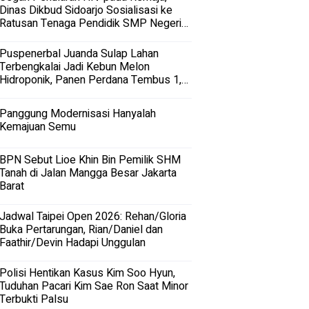
Dinas Dikbud Sidoarjo Sosialisasi ke
Ratusan Tenaga Pendidik SMP Negeri
dan Swasta di Sidoarjo
Puspenerbal Juanda Sulap Lahan
Terbengkalai Jadi Kebun Melon
Hidroponik, Panen Perdana Tembus 1,5
Ton
Panggung Modernisasi Hanyalah
Kemajuan Semu
BPN Sebut Lioe Khin Bin Pemilik SHM
Tanah di Jalan Mangga Besar Jakarta
Barat
Jadwal Taipei Open 2026: Rehan/Gloria
Buka Pertarungan, Rian/Daniel dan
Faathir/Devin Hadapi Unggulan
Polisi Hentikan Kasus Kim Soo Hyun,
Tuduhan Pacari Kim Sae Ron Saat Minor
Terbukti Palsu