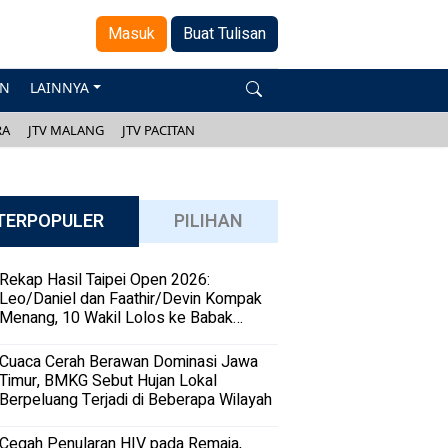
Masuk
Buat Tulisan
AN
LAINNYA
RA
JTV MALANG
JTV PACITAN
TERPOPULER
PILIHAN
Rekap Hasil Taipei Open 2026:
Leo/Daniel dan Faathir/Devin Kompak
Menang, 10 Wakil Lolos ke Babak
Kedua
Cuaca Cerah Berawan Dominasi Jawa
Timur, BMKG Sebut Hujan Lokal
Berpeluang Terjadi di Beberapa Wilayah
Cegah Penularan HIV pada Remaja,