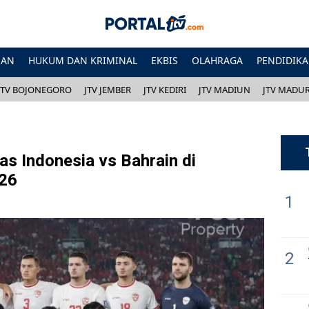
HAN
HUKUM DAN KRIMINAL
EKBIS
OLAHRAGA
PENDIDIK
JTV BOJONEGORO
JTV JEMBER
JTV KEDIRI
JTV MADIUN
JTV MADU
as Indonesia vs Bahrain di
026
1
2