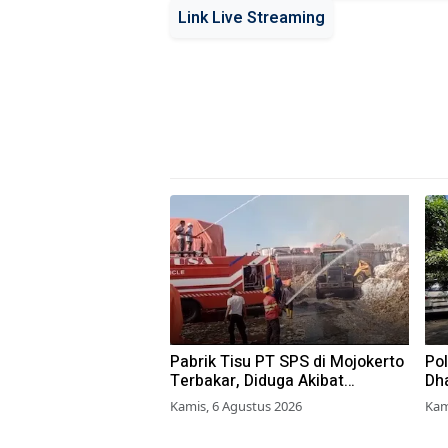
Link Live Streaming
Pabrik Tisu PT SPS di Mojokerto
Po
Terbakar, Diduga Akibat
Dh
Pembakaran Lahan Tebu
Su
Kamis, 6 Agustus 2026
Kam
Ter
La