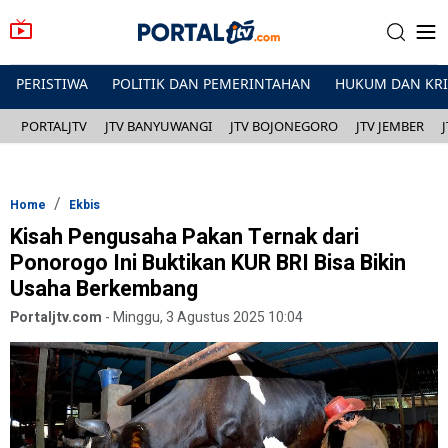
PERISTIWA
POLITIK DAN PEMERINTAHAN
HUKUM DAN KR
PORTALJTV
JTV BANYUWANGI
JTV BOJONEGORO
JTV JEMBER
Home
Ekbis
Kisah Pengusaha Pakan Ternak dari
Ponorogo Ini Buktikan KUR BRI Bisa Bikin
Usaha Berkembang
Portaljtv.com
-
Minggu, 3 Agustus 2025 10:04