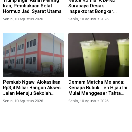
Trump Ingin Akhiri Perang
Ketua Komisi A DPRD
Iran, Pembukaan Selat
Surabaya Desak
Hormuz Jadi Syarat Utama
Inspektorat Bongkar
Jaringan Penipuan Loker
Senin, 10 Agustus 2026
Senin, 10 Agustus 2026
Pemkot
Pemkab Ngawi Alokasikan
Demam Matcha Melanda:
Rp3,4 Miliar Bangun Akses
Kenapa Bubuk Teh Hijau Ini
Jalan Menuju Sekolah
Mulai Menggeser Tahta
Rakyat Terintegrasi
Kopi?
Senin, 10 Agustus 2026
Senin, 10 Agustus 2026