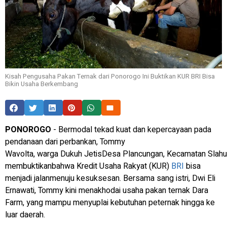
Kisah Pengusaha Pakan Ternak dari Ponorogo Ini Buktikan KUR BRI Bisa
Bikin Usaha Berkembang
PONOROGO
- Bermodal tekad kuat dan kepercayaan pada
pendanaan dari perbankan, Tommy
Wavolta, warga Dukuh JetisDesa Plancungan, Kecamatan Slahu
membuktikanbahwa Kredit Usaha Rakyat (KUR)
BRI
bisa
menjadi jalanmenuju kesuksesan. Bersama sang istri, Dwi Eli
Ernawati, Tommy kini menakhodai usaha pakan ternak Dara
Farm, yang mampu menyuplai kebutuhan peternak hingga ke
luar daerah.