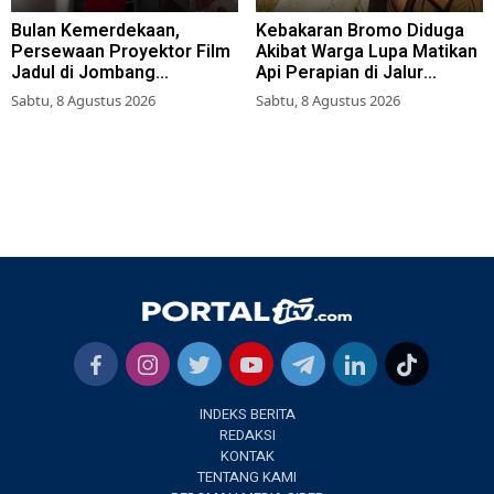
Bulan Kemerdekaan,
Kebakaran Bromo Diduga
Persewaan Proyektor Film
Akibat Warga Lupa Matikan
Jadul di Jombang
Api Perapian di Jalur
Meningkat
Tradisional
Sabtu, 8 Agustus 2026
Sabtu, 8 Agustus 2026
INDEKS BERITA
REDAKSI
KONTAK
TENTANG KAMI