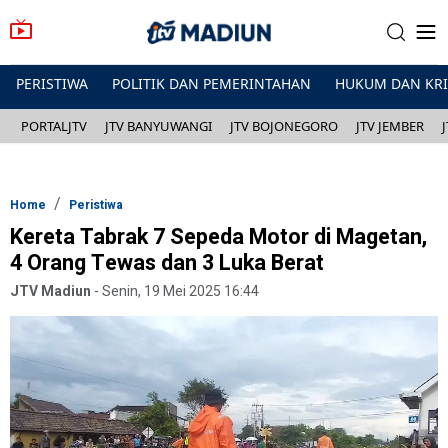
PERISTIWA
POLITIK DAN PEMERINTAHAN
HUKUM DAN KR
PORTALJTV
JTV BANYUWANGI
JTV BOJONEGORO
JTV JEMBER
Home
Peristiwa
Kereta Tabrak 7 Sepeda Motor di Magetan,
4 Orang Tewas dan 3 Luka Berat
JTV Madiun
-
Senin, 19 Mei 2025 16:44