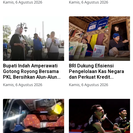
Pemkot Terbitkan Perwali
Kamis, 6 Agustus 2026
Kamis, 6 Agustus 2026
Perda Hunian Layak
Bupati Indah Amperawati
BRI Dukung Efisiensi
Gotong Royong Bersama
Pengelolaan Kas Negara
PKL Bersihkan Alun-Alun
dan Perkuat Kredit
Lumajang
Berkualitas demi Dongkrak
Kamis, 6 Agustus 2026
Kamis, 6 Agustus 2026
Sektor Riil