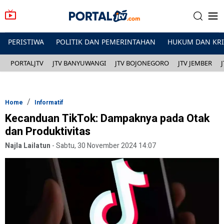
PERISTIWA
POLITIK DAN PEMERINTAHAN
HUKUM DAN KR
PORTALJTV
JTV BANYUWANGI
JTV BOJONEGORO
JTV JEMBER
Home
Informatif
Kecanduan TikTok: Dampaknya pada Otak
dan Produktivitas
Najla Lailatun
-
Sabtu, 30 November 2024 14:07