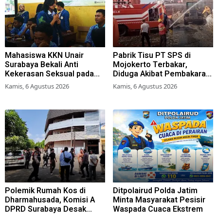
Mahasiswa KKN Unair
Pabrik Tisu PT SPS di
Surabaya Bekali Anti
Mojokerto Terbakar,
Kekerasan Seksual pada
Diduga Akibat Pembakaran
Siswa SMK
Lahan Tebu
Kamis, 6 Agustus 2026
Kamis, 6 Agustus 2026
Polemik Rumah Kos di
Ditpolairud Polda Jatim
Dharmahusada, Komisi A
Minta Masyarakat Pesisir
DPRD Surabaya Desak
Waspada Cuaca Ekstrem