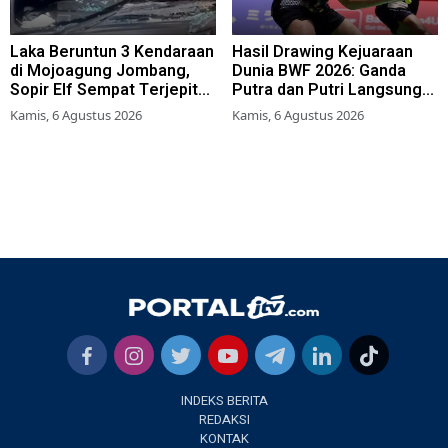
Laka Beruntun 3 Kendaraan
Hasil Drawing Kejuaraan
di Mojoagung Jombang,
Dunia BWF 2026: Ganda
Sopir Elf Sempat Terjepit
Putra dan Putri Langsung
Kemudi
Lolos Babak Kedua, 6 Wakil
Kamis, 6 Agustus 2026
Kamis, 6 Agustus 2026
Bertarung dari Awal
INDEKS BERITA
REDAKSI
KONTAK