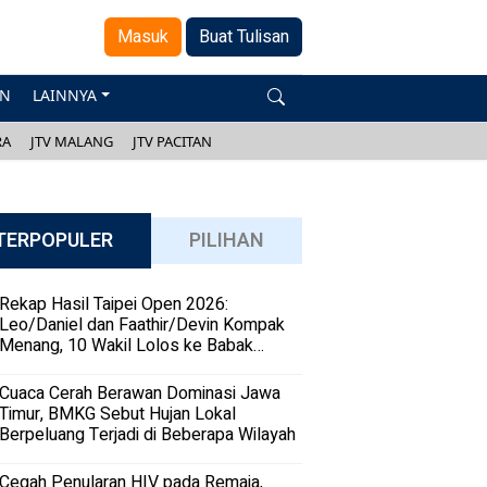
Masuk
Buat Tulisan
AN
LAINNYA
RA
JTV MALANG
JTV PACITAN
TERPOPULER
PILIHAN
Rekap Hasil Taipei Open 2026:
Leo/Daniel dan Faathir/Devin Kompak
Menang, 10 Wakil Lolos ke Babak
Kedua
Cuaca Cerah Berawan Dominasi Jawa
Timur, BMKG Sebut Hujan Lokal
Berpeluang Terjadi di Beberapa Wilayah
Cegah Penularan HIV pada Remaja,