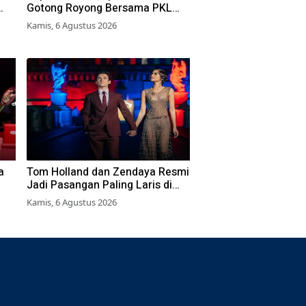
Gotong Royong Bersama PKL
Bersihkan Alun-Alun Lumajang
Kamis, 6 Agustus 2026
a
Tom Holland dan Zendaya Resmi
Jadi Pasangan Paling Laris di
Box Office 2026
Kamis, 6 Agustus 2026