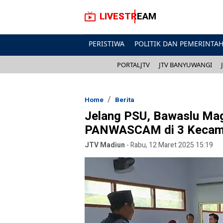
LIVESTREAM
PERISTIWA
POLITIK DAN PEMERINTA
PORTALJTV
JTV BANYUWANGI
Home
Berita
Jelang PSU, Bawaslu Mag
PANWASCAM di 3 Kecam
JTV Madiun
-
Rabu, 12 Maret 2025 15:19