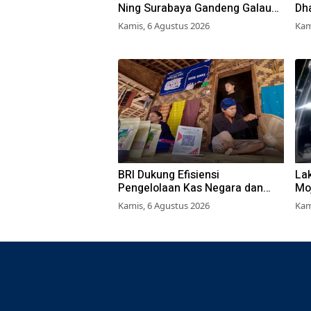
Ning Surabaya Gandeng Galau
Dh
Run untuk Lari Bareng di Pusat
Su
Kamis, 6 Agustus 2026
Kam
Kota
Ter
La
BRI Dukung Efisiensi
La
Pengelolaan Kas Negara dan
Mo
Perkuat Kredit Berkualitas demi
Se
Kamis, 6 Agustus 2026
Kam
Dongkrak Sektor Riil