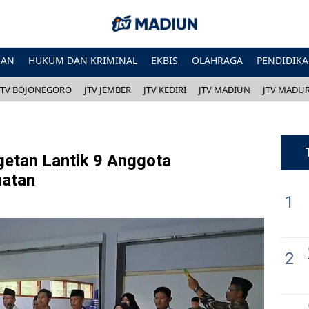
HAN
HUKUM DAN KRIMINAL
EKBIS
OLAHRAGA
PENDIDIK
JTV BOJONEGORO
JTV JEMBER
JTV KEDIRI
JTV MADIUN
JTV MADU
etan Lantik 9 Anggota
atan
1
2