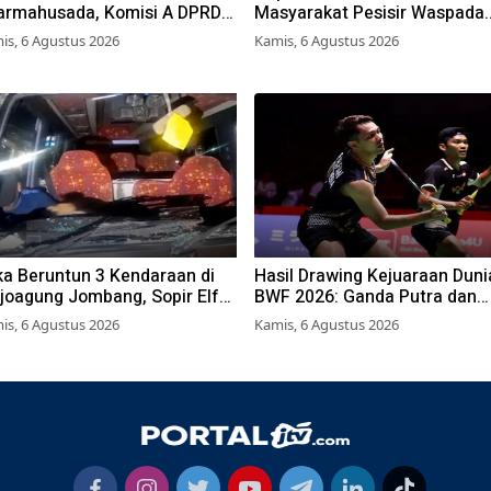
armahusada, Komisi A DPRD
Masyarakat Pesisir Waspada
rabaya Desak Pemkot
Cuaca Ekstrem
is, 6 Agustus 2026
Kamis, 6 Agustus 2026
bitkan Perwali Perda Hunian
yak
ka Beruntun 3 Kendaraan di
Hasil Drawing Kejuaraan Duni
joagung Jombang, Sopir Elf
BWF 2026: Ganda Putra dan
mpat Terjepit Kemudi
Putri Langsung Lolos Babak
is, 6 Agustus 2026
Kamis, 6 Agustus 2026
Kedua, 6 Wakil Bertarung dari
Awal