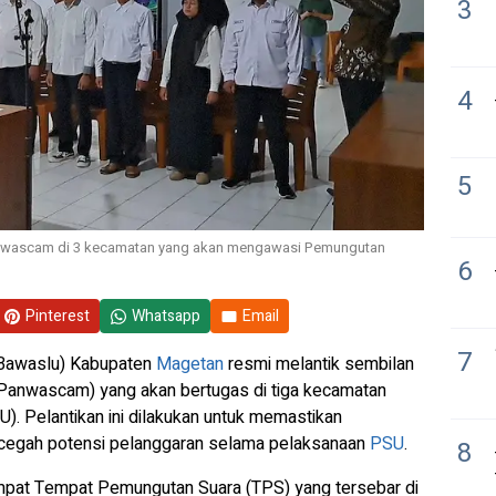
3
4
5
anwascam di 3 kecamatan yang akan mengawasi Pemungutan
6
Pinterest
Whatsapp
Email
7
Bawaslu) Kabupaten
Magetan
resmi melantik sembilan
Panwascam) yang akan bertugas di tiga kecamatan
. Pelantikan ini dilakukan untuk memastikan
ncegah potensi pelanggaran selama pelaksanaan
PSU
.
8
mpat Tempat Pemungutan Suara (TPS) yang tersebar di