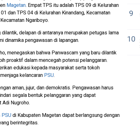
ten
Magetan
. Empat TPS itu adalah TPS 09 di Kelurahan
9
01 dan TPS 04 di Kelurahan Kinandang, Kecamatan
, Kecamatan Ngariboyo.
ilantik, delapan di antaranya merupakan petugas lama
10
i dinamika pengawasan di lapangan.
oho, menegaskan bahwa Panwascam yang baru dilantik
ih proaktif dalam mencegah potensi pelanggaran.
erikan edukasi kepada masyarakat serta tokoh
m menjaga kelancaran
PSU
.
dengan aman, jujur, dan demokratis. Pengawasan harus
ndari segala bentuk pelanggaran yang dapat
t Adi Nugroho.
n
PSU
di Kabupaten Magetan dapat berlangsung dengan
yang berintegritas.