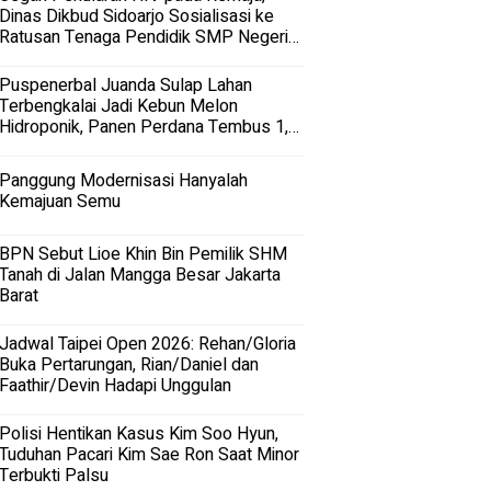
Dinas Dikbud Sidoarjo Sosialisasi ke
Ratusan Tenaga Pendidik SMP Negeri
dan Swasta di Sidoarjo
Puspenerbal Juanda Sulap Lahan
Terbengkalai Jadi Kebun Melon
Hidroponik, Panen Perdana Tembus 1,5
Ton
Panggung Modernisasi Hanyalah
Kemajuan Semu
BPN Sebut Lioe Khin Bin Pemilik SHM
Tanah di Jalan Mangga Besar Jakarta
Barat
Jadwal Taipei Open 2026: Rehan/Gloria
Buka Pertarungan, Rian/Daniel dan
Faathir/Devin Hadapi Unggulan
Polisi Hentikan Kasus Kim Soo Hyun,
Tuduhan Pacari Kim Sae Ron Saat Minor
Terbukti Palsu