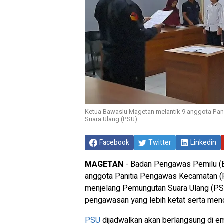
Ketua Bawaslu Magetan melantik 9 anggota P
Suara Ulang (PSU).
Facebook
Twitter
Linkedin
MAGETAN
- Badan Pengawas Pemilu (
anggota Panitia Pengawas Kecamatan (
menjelang Pemungutan Suara Ulang (PSU)
pengawasan yang lebih ketat serta me
PSU
dijadwalkan akan berlangsung di e