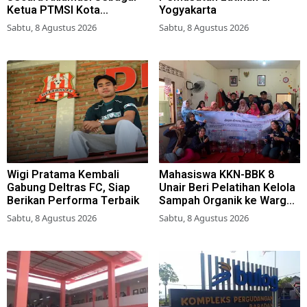
Ketua PTMSI Kota
Yogyakarta
Surabaya
Sabtu, 8 Agustus 2026
Sabtu, 8 Agustus 2026
Wigi Pratama Kembali
Mahasiswa KKN-BBK 8
Gabung Deltras FC, Siap
Unair Beri Pelatihan Kelola
Berikan Performa Terbaik
Sampah Organik ke Warga
Simokerto Surabaya
Sabtu, 8 Agustus 2026
Sabtu, 8 Agustus 2026