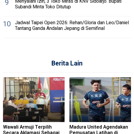
9
Menyalahi Izin, 3 Toko Miras di KNV Sidoarjo. Bupati
Subandi Minta Toko Ditutup
10
Jadwal Taipei Open 2026: Rehan/Gloria dan Leo/Daniel
Tantang Ganda Andalan Jepang di Semifinal
Berita Lain
Wawali Armuji Terpilih
Madura United Agendakan
Secara Aklamasi Sebagai
Pemusatan Latihan di