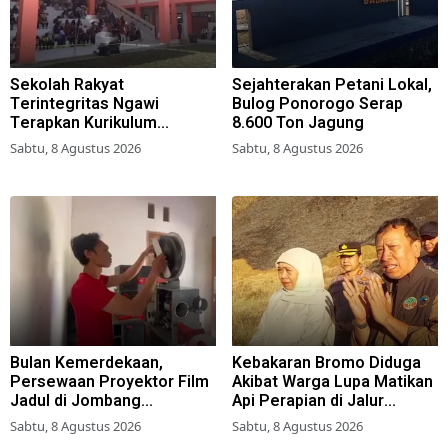
Sekolah Rakyat
Sejahterakan Petani Lokal,
Terintegritas Ngawi
Bulog Ponorogo Serap
Terapkan Kurikulum
8.600 Ton Jagung
Berbasis Asrama
Sabtu, 8 Agustus 2026
Sabtu, 8 Agustus 2026
Bulan Kemerdekaan,
Kebakaran Bromo Diduga
Persewaan Proyektor Film
Akibat Warga Lupa Matikan
Jadul di Jombang
Api Perapian di Jalur
Meningkat
Tradisional
Sabtu, 8 Agustus 2026
Sabtu, 8 Agustus 2026