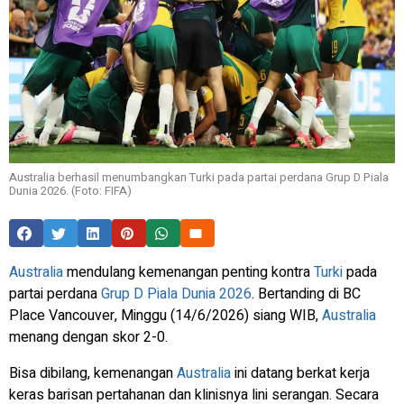
Australia berhasil menumbangkan Turki pada partai perdana Grup D Piala
Dunia 2026. (Foto: FIFA)
Australia
mendulang kemenangan penting kontra
Turki
pada
partai perdana
Grup D
Piala Dunia 2026
. Bertanding di BC
Place Vancouver, Minggu (14/6/2026) siang WIB,
Australia
menang dengan skor 2-0.
Bisa dibilang, kemenangan
Australia
ini datang berkat kerja
keras barisan pertahanan dan klinisnya lini serangan. Secara