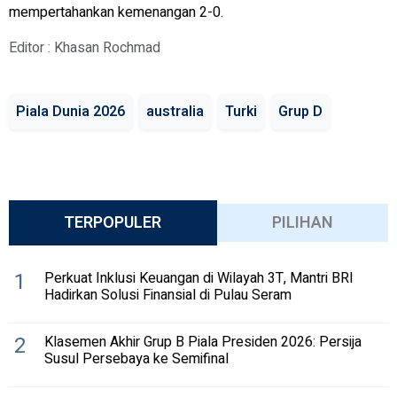
mempertahankan kemenangan 2-0.
Editor : Khasan Rochmad
Piala Dunia 2026
australia
Turki
Grup D
TERPOPULER
PILIHAN
1
Perkuat Inklusi Keuangan di Wilayah 3T, Mantri BRI
Hadirkan Solusi Finansial di Pulau Seram
2
Klasemen Akhir Grup B Piala Presiden 2026: Persija
Susul Persebaya ke Semifinal