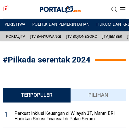
PERISTIWA
POLITIK DAN PEMERINTAHAN
HUKUM DAN KR
PORTALJTV
JTV BANYUWANGI
JTV BOJONEGORO
JTV JEMBER
#
Pilkada serentak 2024
TERPOPULER
PILIHAN
1
Perkuat Inklusi Keuangan di Wilayah 3T, Mantri BRI
Hadirkan Solusi Finansial di Pulau Seram