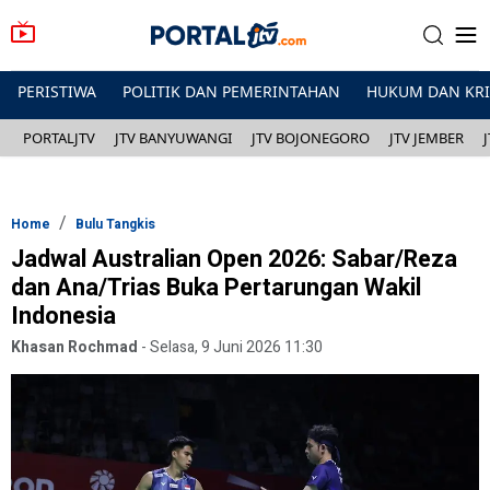
PERISTIWA
POLITIK DAN PEMERINTAHAN
HUKUM DAN KR
PORTALJTV
JTV BANYUWANGI
JTV BOJONEGORO
JTV JEMBER
Home
Bulu Tangkis
Jadwal Australian Open 2026: Sabar/Reza
dan Ana/Trias Buka Pertarungan Wakil
Indonesia
Khasan Rochmad
-
Selasa, 9 Juni 2026 11:30