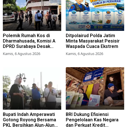
Polemik Rumah Kos di
Ditpolairud Polda Jatim
Dharmahusada, Komisi A
Minta Masyarakat Pesisir
DPRD Surabaya Desak
Waspada Cuaca Ekstrem
Pemkot Terbitkan Perwali
Kamis, 6 Agustus 2026
Kamis, 6 Agustus 2026
Perda Hunian Layak
Bupati Indah Amperawati
BRI Dukung Efisiensi
Gotong Royong Bersama
Pengelolaan Kas Negara
PKL Bersihkan Alun-Alun
dan Perkuat Kredit