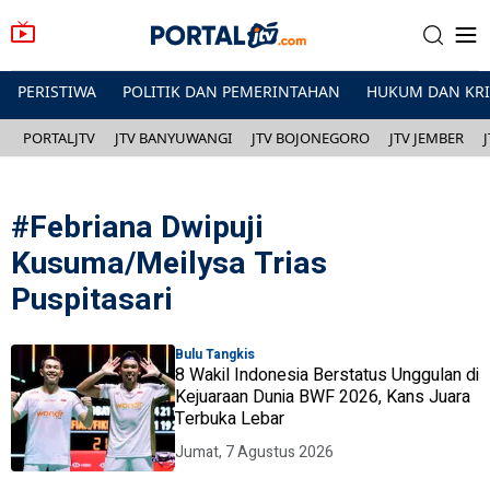
PERISTIWA
POLITIK DAN PEMERINTAHAN
HUKUM DAN KR
PORTALJTV
JTV BANYUWANGI
JTV BOJONEGORO
JTV JEMBER
#
Febriana Dwipuji
Kusuma/Meilysa Trias
Puspitasari
Bulu Tangkis
8 Wakil Indonesia Berstatus Unggulan di
Kejuaraan Dunia BWF 2026, Kans Juara
Terbuka Lebar
Jumat, 7 Agustus 2026