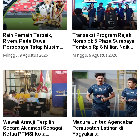
Raih Pemain Terbaik,
Transaksi Program Rejeki
Rivera Pede Bawa
Nomplok 5 Plaza Surabaya
Persebaya Tatap Musim
Tembus Rp 8 Miliar, Naik
2026-2027
57,2 Persen dari Tahun Lalu
Minggu, 9 Agustus 2026
Minggu, 9 Agustus 2026
Wawali Armuji Terpilih
Madura United Agendakan
Secara Aklamasi Sebagai
Pemusatan Latihan di
Ketua PTMSI Kota
Yogyakarta