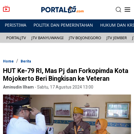
PERISTIWA
POLITIK DAN PEMERINTAHAN
HUKUM DAN KR
PORTALJTV
JTV BANYUWANGI
JTV BOJONEGORO
JTV JEMBER
Home
Berita
HUT Ke-79 RI, Mas Pj dan Forkopimda Kota
Mojokerto Beri Bingkisan ke Veteran
Aminudin Ilham
-
Sabtu, 17 Agustus 2024 13:00