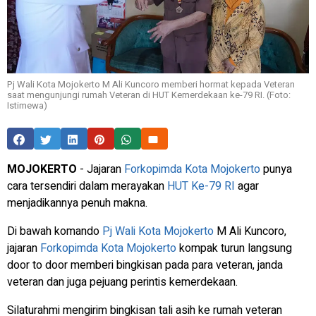
Pj Wali Kota Mojokerto M Ali Kuncoro memberi hormat kepada Veteran
saat mengunjungi rumah Veteran di HUT Kemerdekaan ke-79 RI. (Foto:
Istimewa)
MOJOKERTO
- Jajaran
Forkopimda Kota Mojokerto
punya
cara tersendiri dalam merayakan
HUT Ke-79 RI
agar
menjadikannya penuh makna.
Di bawah komando
Pj Wali Kota Mojokerto
M Ali Kuncoro,
jajaran
Forkopimda Kota Mojokerto
kompak turun langsung
door to door memberi bingkisan pada para veteran, janda
veteran dan juga pejuang perintis kemerdekaan.
Silaturahmi mengirim bingkisan tali asih ke rumah veteran