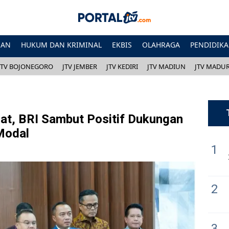
HAN
HUKUM DAN KRIMINAL
EKBIS
OLAHRAGA
PENDIDIK
JTV BOJONEGORO
JTV JEMBER
JTV KEDIRI
JTV MADIUN
JTV MADU
at, BRI Sambut Positif Dukungan
Modal
1
2
3