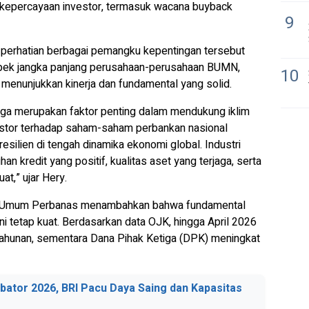
 kepercayaan investor, termasuk wacana
buyback
9
 perhatian berbagai pemangku kepentingan tersebut
pek jangka panjang perusahaan-perusahaan BUMN,
10
menunjukkan kinerja dan fundamental yang solid.
jaga merupakan faktor penting dalam mendukung iklim
vestor terhadap saham-saham perbankan nasional
 resilien di tengah dinamika ekonomi global. Industri
 kredit yang positif, kualitas aset yang terjaga, serta
at,” ujar Hery.
ua Umum Perbanas menambahkan bahwa fundamental
ini tetap kuat. Berdasarkan data OJK, hingga April 2026
tahunan, sementara Dana Pihak Ketiga (DPK) meningkat
ubator 2026, BRI Pacu Daya Saing dan Kapasitas