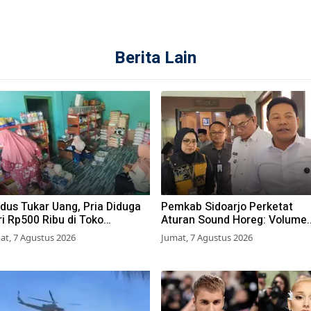
Berita Lain
dus Tukar Uang, Pria Diduga
Pemkab Sidoarjo Perketat
i Rp500 Ribu di Toko
Aturan Sound Horeg: Volume
suruan
Dibatasi 55 dB, Wajib Kantong
at, 7 Agustus 2026
Jumat, 7 Agustus 2026
Izin