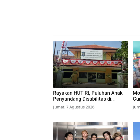
Rayakan HUT RI, Puluhan Anak
Mo
Penyandang Disabilitas di
Cur
Surabaya Ikuti Beragam Lomba
Pa
Jumat, 7 Agustus 2026
Jum