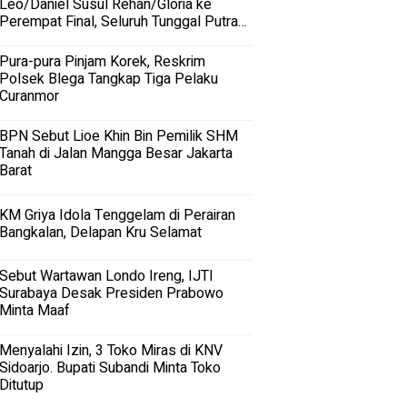
Leo/Daniel Susul Rehan/Gloria ke
Perempat Final, Seluruh Tunggal Putra
Terhenti
Pura-pura Pinjam Korek, Reskrim
Polsek Blega Tangkap Tiga Pelaku
Curanmor
BPN Sebut Lioe Khin Bin Pemilik SHM
Tanah di Jalan Mangga Besar Jakarta
Barat
KM Griya Idola Tenggelam di Perairan
Bangkalan, Delapan Kru Selamat
Sebut Wartawan Londo Ireng, IJTI
Surabaya Desak Presiden Prabowo
Minta Maaf
Menyalahi Izin, 3 Toko Miras di KNV
Sidoarjo. Bupati Subandi Minta Toko
Ditutup