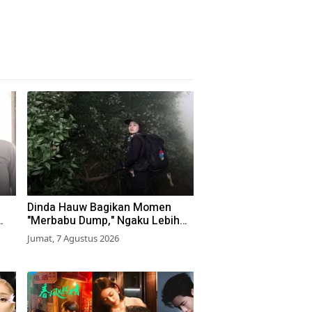
Dinda Hauw Bagikan Momen
"Merbabu Dump," Ngaku Lebih
i
Capek Dibanding Gunung
Jumat, 7 Agustus 2026
Sumbing