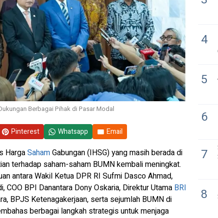
4
5
 Dukungan Berbagai Pihak di Pasar Modal
6
Pinterest
Whatsapp
Email
7
ks Harga
Saham
Gabungan (IHSG) yang masih berada di
atian terhadap saham-saham BUMN kembali meningkat.
an antara Wakil Ketua DPR RI Sufmi Dasco Ahmad,
i, COO BPI Danantara Dony Oskaria, Direktur Utama
BRI
8
ara, BPJS Ketenagakerjaan, serta sejumlah BUMN di
embahas berbagai langkah strategis untuk menjaga