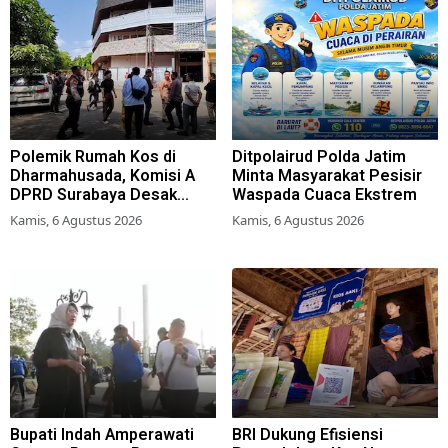
Polemik Rumah Kos di
Ditpolairud Polda Jatim
Dharmahusada, Komisi A
Minta Masyarakat Pesisir
DPRD Surabaya Desak
Waspada Cuaca Ekstrem
Pemkot Terbitkan Perwali
Kamis, 6 Agustus 2026
Kamis, 6 Agustus 2026
Perda Hunian Layak
Bupati Indah Amperawati
BRI Dukung Efisiensi