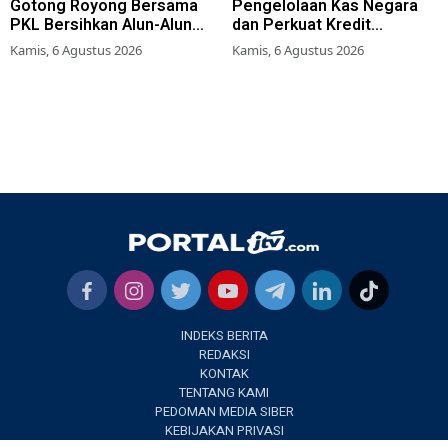
Gotong Royong Bersama
Pengelolaan Kas Negara
PKL Bersihkan Alun-Alun
dan Perkuat Kredit
Lumajang
Berkualitas demi Dongkrak
Kamis, 6 Agustus 2026
Kamis, 6 Agustus 2026
Sektor Riil
INDEKS BERITA
REDAKSI
KONTAK
TENTANG KAMI
PEDOMAN MEDIA SIBER
KEBIJAKAN PRIVASI