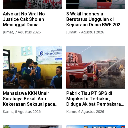
Advokat No Viral No
8 Wakil Indonesia
Justice Cak Sholeh
Berstatus Unggulan di
Meninggal Dunia
Kejuaraan Dunia BWF 2026,
Kans Juara Terbuka Lebar
Jumat, 7 Agustus 2026
Jumat, 7 Agustus 2026
Mahasiswa KKN Unair
Pabrik Tisu PT SPS di
Surabaya Bekali Anti
Mojokerto Terbakar,
Kekerasan Seksual pada
Diduga Akibat Pembakaran
Siswa SMK
Lahan Tebu
Kamis, 6 Agustus 2026
Kamis, 6 Agustus 2026