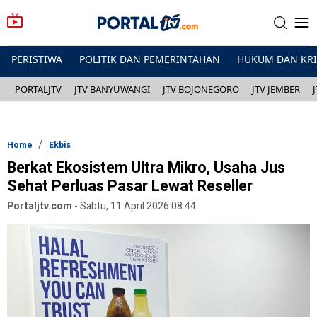
PERISTIWA
POLITIK DAN PEMERINTAHAN
HUKUM DAN KR
PORTALJTV
JTV BANYUWANGI
JTV BOJONEGORO
JTV JEMBER
Home
Ekbis
Berkat Ekosistem Ultra Mikro, Usaha Jus
Sehat Perluas Pasar Lewat Reseller
Portaljtv.com
-
Sabtu, 11 April 2026 08:44