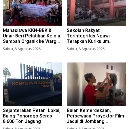
Mahasiswa KKN-BBK 8
Sekolah Rakyat
Unair Beri Pelatihan Kelola
Terintegritas Ngawi
Sampah Organik ke Warga
Terapkan Kurikulum
Simokerto Surabaya
Berbasis Asrama
Sabtu, 8 Agustus 2026
Sabtu, 8 Agustus 2026
Sejahterakan Petani Lokal,
Bulan Kemerdekaan,
Bulog Ponorogo Serap
Persewaan Proyektor Film
8.600 Ton Jagung
Jadul di Jombang
Meningkat
Sabtu, 8 Agustus 2026
Sabtu, 8 Agustus 2026