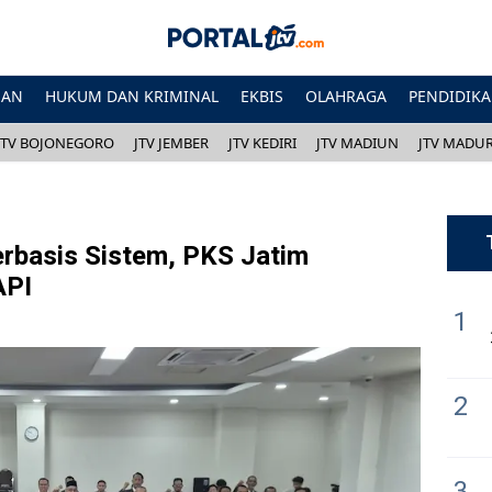
HAN
HUKUM DAN KRIMINAL
EKBIS
OLAHRAGA
PENDIDIK
JTV BOJONEGORO
JTV JEMBER
JTV KEDIRI
JTV MADIUN
JTV MADU
rbasis Sistem, PKS Jatim
API
1
2
3