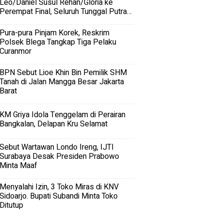
Leo/Daniel Susul Rehan/Gloria ke
Perempat Final, Seluruh Tunggal Putra
Terhenti
Pura-pura Pinjam Korek, Reskrim
Polsek Blega Tangkap Tiga Pelaku
Curanmor
BPN Sebut Lioe Khin Bin Pemilik SHM
Tanah di Jalan Mangga Besar Jakarta
Barat
KM Griya Idola Tenggelam di Perairan
Bangkalan, Delapan Kru Selamat
Sebut Wartawan Londo Ireng, IJTI
Surabaya Desak Presiden Prabowo
Minta Maaf
Menyalahi Izin, 3 Toko Miras di KNV
Sidoarjo. Bupati Subandi Minta Toko
Ditutup