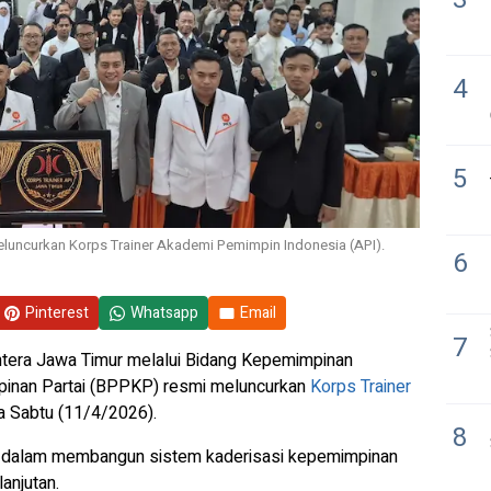
4
5
luncurkan Korps Trainer Akademi Pemimpin Indonesia (API).
6
Pinterest
Whatsapp
Email
7
htera Jawa Timur melalui Bidang Kepemimpinan
inan Partai (BPPKP) resmi meluncurkan
Korps Trainer
a Sabtu (11/4/2026).
8
gis dalam membangun sistem kaderisasi kepemimpinan
lanjutan.