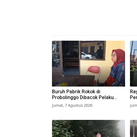
Buruh Pabrik Rokok di
Ra
Probolinggo Dibacok Pelaku
Pen
Begal, Motor dan Tas Amblas
Su
Jumat, 7 Agustus 2026
Jum