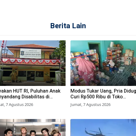
Berita Lain
yakan HUT RI, Puluhan Anak
Modus Tukar Uang, Pria Didu
yandang Disabilitas di
Curi Rp500 Ribu di Toko
rabaya Ikuti Beragam Lomba
Pasuruan
at, 7 Agustus 2026
Jumat, 7 Agustus 2026