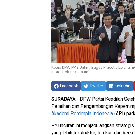
Ketua DPW PKS Jatim, Bagus Prasetia Lelana me
(Foto: Dok PKS Jatim)
Facebook
Twitter
Linkedin
SURABAYA
- DPW Partai Keadilan Seja
Pelatihan dan Pengembangan Kepemimp
Akademi Pemimpin Indonesia
(API) pad
Peluncuran ini menjadi langkah strate
yang lebih terstruktur, terukur, dan berke