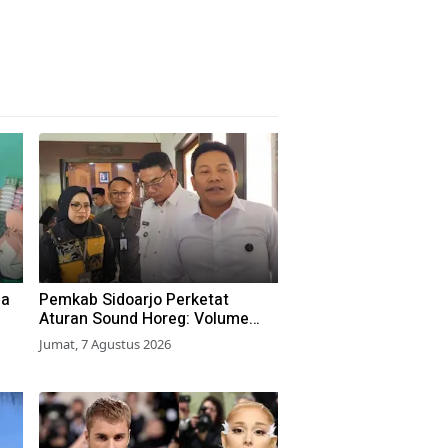
ga
Pemkab Sidoarjo Perketat
Aturan Sound Horeg: Volume
Dibatasi 55 dB, Wajib Kantongi
Jumat, 7 Agustus 2026
Izin