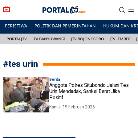
PERISTIWA
POLITIK DAN PEMERINTAHAN
HUKUM DAN KR
PORTALJTV
JTV BANYUWANGI
JTV BOJONEGORO
JTV JEMBER
#
tes urin
Berita
Anggota Polres Situbondo Jalani Tes
Urin Mendadak, Sanksi Berat Jika
Positif
Kamis, 19 Februari 2026