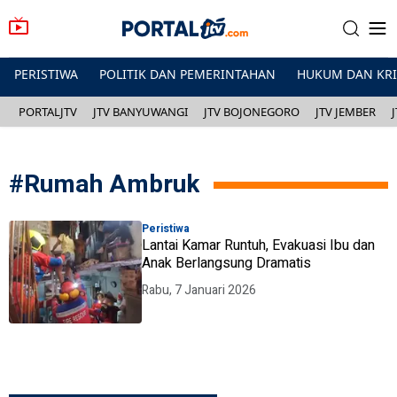
PERISTIWA
POLITIK DAN PEMERINTAHAN
HUKUM DAN KR
PORTALJTV
JTV BANYUWANGI
JTV BOJONEGORO
JTV JEMBER
#
Rumah Ambruk
Peristiwa
Lantai Kamar Runtuh, Evakuasi Ibu dan
Anak Berlangsung Dramatis
Rabu, 7 Januari 2026