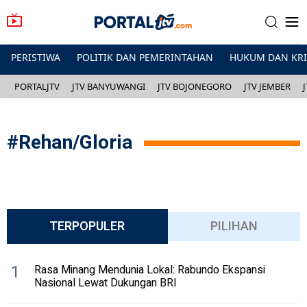
PERISTIWA
POLITIK DAN PEMERINTAHAN
HUKUM DAN KR
PORTALJTV
JTV BANYUWANGI
JTV BOJONEGORO
JTV JEMBER
#
Rehan/Gloria
TERPOPULER
PILIHAN
1
Rasa Minang Mendunia Lokal: Rabundo Ekspansi
Nasional Lewat Dukungan BRI