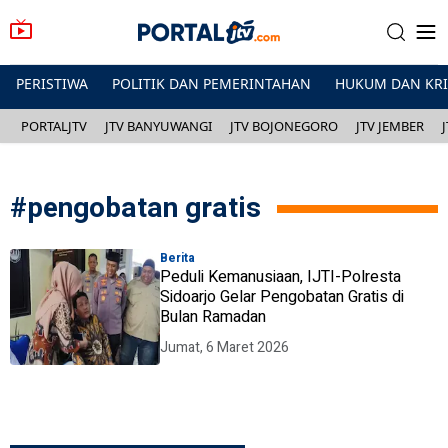
PERISTIWA
POLITIK DAN PEMERINTAHAN
HUKUM DAN KR
PORTALJTV
JTV BANYUWANGI
JTV BOJONEGORO
JTV JEMBER
#
pengobatan gratis
Berita
Peduli Kemanusiaan, IJTI-Polresta
Sidoarjo Gelar Pengobatan Gratis di
Bulan Ramadan
Jumat, 6 Maret 2026