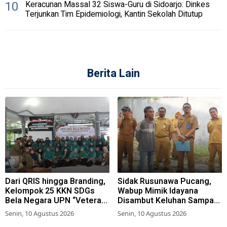
10
Keracunan Massal 32 Siswa-Guru di Sidoarjo: Dinkes
Terjunkan Tim Epidemiologi, Kantin Sekolah Ditutup
Berita Lain
Dari QRIS hingga Branding,
Sidak Rusunawa Pucang,
Kelompok 25 KKN SDGs
Wabup Mimik Idayana
Bela Negara UPN “Veteran”
Disambut Keluhan Sampah
Jawa Timur Dukung
Menumpuk hingga Bocor
Senin, 10 Agustus 2026
Senin, 10 Agustus 2026
Penguatan UMKM di