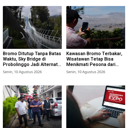
Mojokampung, Bojonegoro
Bromo Ditutup Tanpa Batas
Kawasan Bromo Terbakar,
Waktu, Sky Bridge di
Wisatawan Tetap Bisa
Probolinggo Jadi Alternatif
Menikmati Pesona dari
Wisata
Ketinggian
Senin, 10 Agustus 2026
Senin, 10 Agustus 2026