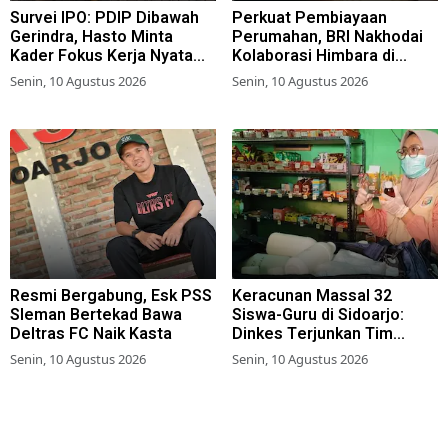
Survei IPO: PDIP Dibawah
Perkuat Pembiayaan
Gerindra, Hasto Minta
Perumahan, BRI Nakhodai
Kader Fokus Kerja Nyata
Kolaborasi Himbara di
untuk Rakyat
Danantara Housing Expo
Senin, 10 Agustus 2026
Senin, 10 Agustus 2026
2026
Resmi Bergabung, Esk PSS
Keracunan Massal 32
Sleman Bertekad Bawa
Siswa-Guru di Sidoarjo:
Deltras FC Naik Kasta
Dinkes Terjunkan Tim
Epidemiologi, Kantin
Senin, 10 Agustus 2026
Senin, 10 Agustus 2026
Sekolah Ditutup