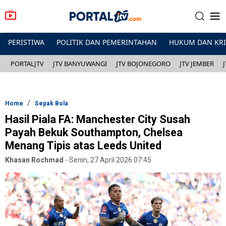
PERISTIWA
POLITIK DAN PEMERINTAHAN
HUKUM DAN KR
PORTALJTV
JTV BANYUWANGI
JTV BOJONEGORO
JTV JEMBER
Home
Sepak Bola
Hasil Piala FA: Manchester City Susah
Payah Bekuk Southampton, Chelsea
Menang Tipis atas Leeds United
Khasan Rochmad
-
Senin, 27 April 2026 07:45