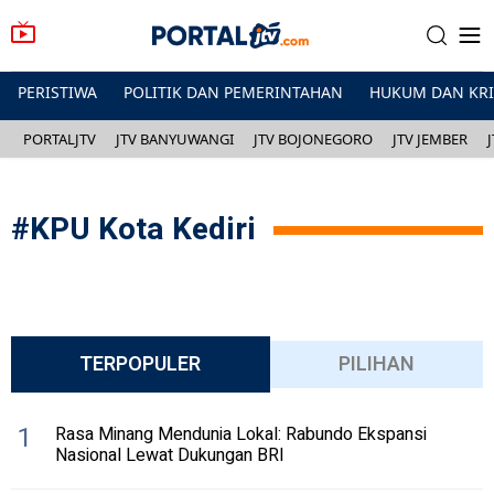
PERISTIWA
POLITIK DAN PEMERINTAHAN
HUKUM DAN KR
PORTALJTV
JTV BANYUWANGI
JTV BOJONEGORO
JTV JEMBER
#
KPU Kota Kediri
TERPOPULER
PILIHAN
1
Rasa Minang Mendunia Lokal: Rabundo Ekspansi
Nasional Lewat Dukungan BRI