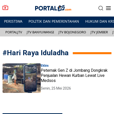
PERISTIWA
POLITIK DAN PEMERINTAHAN
HUKUM DAN KR
PORTALJTV
JTV BANYUWANGI
JTV BOJONEGORO
JTV JEMBER
#
Hari Raya Iduladha
Ekbis
Peternak Gen Z di Jombang Dongkrak
Penjualan Hewan Kurban Lewat Live
Medsos
Senin, 25 Mei 2026