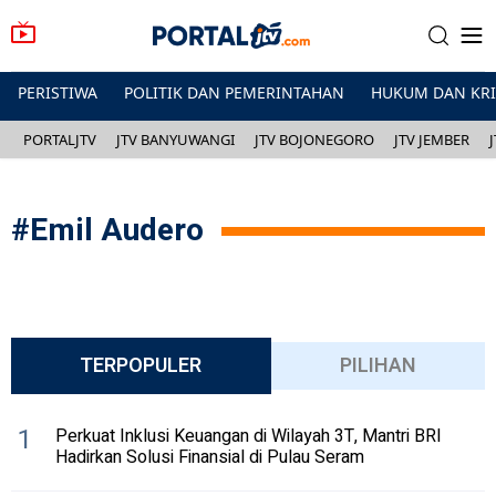
PERISTIWA
POLITIK DAN PEMERINTAHAN
HUKUM DAN KR
PORTALJTV
JTV BANYUWANGI
JTV BOJONEGORO
JTV JEMBER
#
Emil Audero
TERPOPULER
PILIHAN
1
Perkuat Inklusi Keuangan di Wilayah 3T, Mantri BRI
Hadirkan Solusi Finansial di Pulau Seram