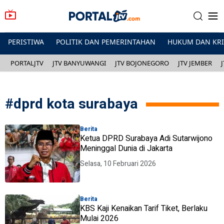
PERISTIWA
POLITIK DAN PEMERINTAHAN
HUKUM DAN KR
PORTALJTV
JTV BANYUWANGI
JTV BOJONEGORO
JTV JEMBER
#
dprd kota surabaya
Berita
Ketua DPRD Surabaya Adi Sutarwijono
Meninggal Dunia di Jakarta
Selasa, 10 Februari 2026
Berita
KBS Kaji Kenaikan Tarif Tiket, Berlaku
Mulai 2026