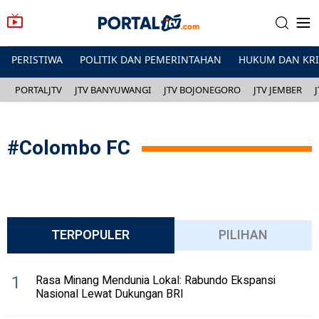
PERISTIWA
POLITIK DAN PEMERINTAHAN
HUKUM DAN KR
PORTALJTV
JTV BANYUWANGI
JTV BOJONEGORO
JTV JEMBER
#
Colombo FC
TERPOPULER
PILIHAN
1
Rasa Minang Mendunia Lokal: Rabundo Ekspansi
Nasional Lewat Dukungan BRI