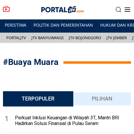
PERISTIWA
POLITIK DAN PEMERINTAHAN
HUKUM DAN KR
PORTALJTV
JTV BANYUWANGI
JTV BOJONEGORO
JTV JEMBER
#
Buaya Muara
TERPOPULER
PILIHAN
1
Perkuat Inklusi Keuangan di Wilayah 3T, Mantri BRI
Hadirkan Solusi Finansial di Pulau Seram