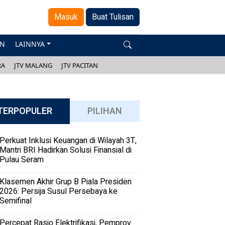
Masuk
Buat Tulisan
AN
LAINNYA
RA
JTV MALANG
JTV PACITAN
TERPOPULER
PILIHAN
Perkuat Inklusi Keuangan di Wilayah 3T,
Mantri BRI Hadirkan Solusi Finansial di
Pulau Seram
Klasemen Akhir Grup B Piala Presiden
2026: Persija Susul Persebaya ke
Semifinal
Percepat Rasio Elektrifikasi, Pemprov