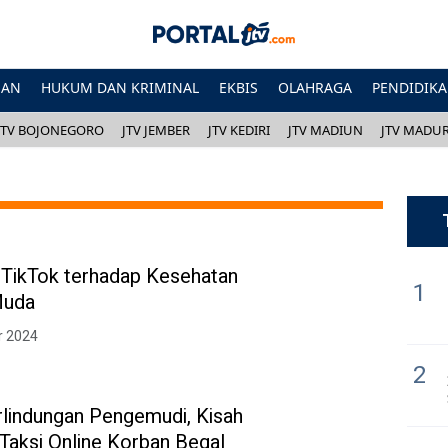
HAN
HUKUM DAN KRIMINAL
EKBIS
OLAHRAGA
PENDIDIK
JTV BOJONEGORO
JTV JEMBER
JTV KEDIRI
JTV MADIUN
JTV MADU
TikTok terhadap Kesehatan
1
Muda
r 2024
2
rlindungan Pengemudi, Kisah
 Taksi Online Korban Begal