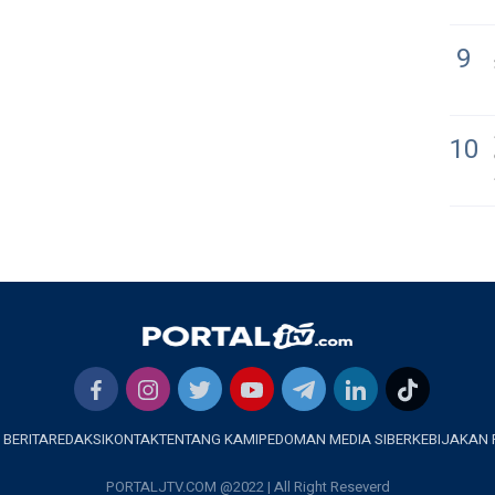
9
10
 BERITA
REDAKSI
KONTAK
TENTANG KAMI
PEDOMAN MEDIA SIBER
KEBIJAKAN 
PORTALJTV.COM @2022 | All Right Reseverd