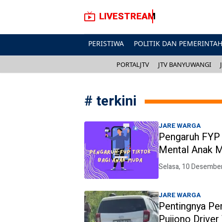
LIVESTREAM
PERISTIWA
POLITIK DAN PEMERINTA
PORTALJTV
JTV BANYUWANGI
#
terkini
JARE WARGA
Pengaruh FYP 
Mental Anak 
Selasa, 10 Desembe
JARE WARGA
Pentingnya Pe
Pujiono Driver