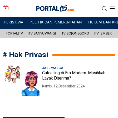
PERISTIWA
POLITIK DAN PEMERINTAHAN
HUKUM DAN KR
PORTALJTV
JTV BANYUWANGI
JTV BOJONEGORO
JTV JEMBER
#
Hak Privasi
JARE WARGA
Catcalling di Era Modern: Masihkah
Layak Diterima?
Kamis, 12 Desember 2024