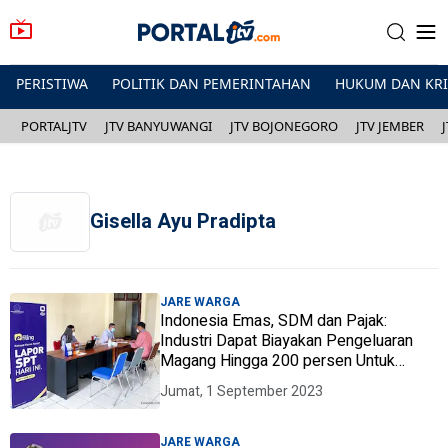
PERISTIWA
POLITIK DAN PEMERINTAHAN
HUKUM DAN KR
PORTALJTV
JTV BANYUWANGI
JTV BOJONEGORO
JTV JEMBER
Gisella Ayu Pradipta
JARE WARGA
Indonesia Emas, SDM dan Pajak:
Industri Dapat Biayakan Pengeluaran
Magang Hingga 200 persen Untuk
Kurangi Pajak
Jumat, 1 September 2023
JARE WARGA