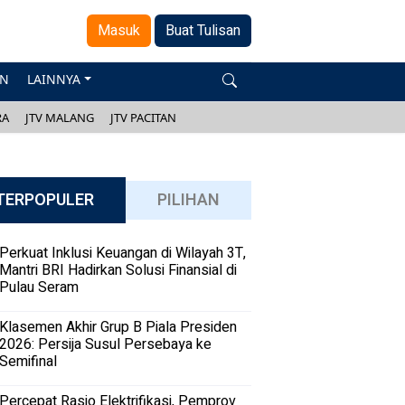
Masuk
Buat Tulisan
AN
LAINNYA
RA
JTV MALANG
JTV PACITAN
TERPOPULER
PILIHAN
Perkuat Inklusi Keuangan di Wilayah 3T,
Mantri BRI Hadirkan Solusi Finansial di
Pulau Seram
Klasemen Akhir Grup B Piala Presiden
2026: Persija Susul Persebaya ke
Semifinal
Percepat Rasio Elektrifikasi, Pemprov