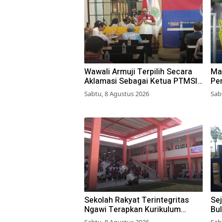
Wawali Armuji Terpilih Secara
Ma
Aklamasi Sebagai Ketua PTMSI
Pe
Kota Surabaya
Yo
Sabtu, 8 Agustus 2026
Sab
Sekolah Rakyat Terintegritas
Sej
Ngawi Terapkan Kurikulum
Bu
Berbasis Asrama
Ja