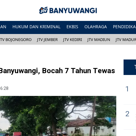
HAN
HUKUM DAN KRIMINAL
EKBIS
OLAHRAGA
PENDIDIK
JTV BOJONEGORO
JTV JEMBER
JTV KEDIRI
JTV MADIUN
JTV MADU
 Banyuwangi, Bocah 7 Tahun Tewas
1
16:28
2