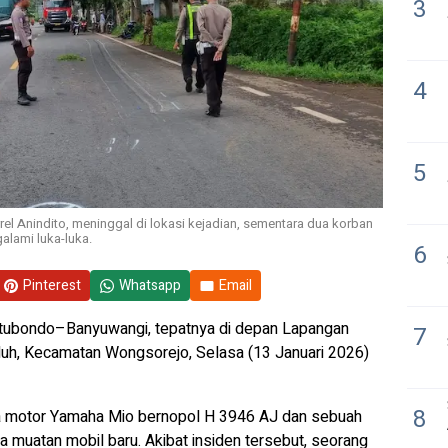
3
4
5
rel Anindito, meninggal di lokasi kejadian, sementara dua korban
galami luka-luka.
6
Pinterest
Whatsapp
Email
Situbondo–Banyuwangi, tepatnya di depan Lapangan
7
uluh, Kecamatan Wongsorejo, Selasa (13 Januari 2026)
8
a motor Yamaha Mio bernopol H 3946 AJ dan sebuah
muatan mobil baru. Akibat insiden tersebut, seorang