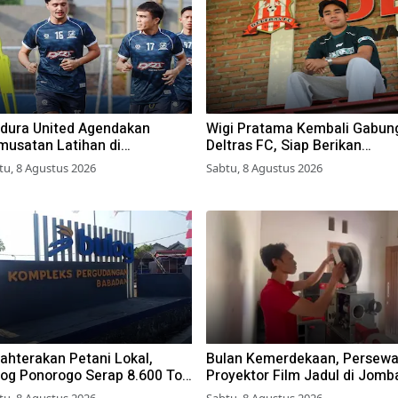
dura United Agendakan
Wigi Pratama Kembali Gabun
musatan Latihan di
Deltras FC, Siap Berikan
gyakarta
Performa Terbaik
tu, 8 Agustus 2026
Sabtu, 8 Agustus 2026
ahterakan Petani Lokal,
Bulan Kemerdekaan, Persew
log Ponorogo Serap 8.600 Ton
Proyektor Film Jadul di Jomb
gung
Meningkat