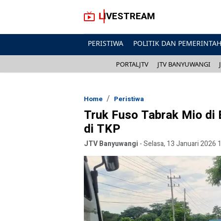
LIVESTREAM
PERISTIWA
POLITIK DAN PEMERINTA
PORTALJTV
JTV BANYUWANGI
Home
Peristiwa
Truk Fuso Tabrak Mio di
di TKP
JTV Banyuwangi
-
Selasa, 13 Januari 2026 