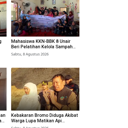
g
Mahasiswa KKN-BBK 8 Unair
Beri Pelatihan Kelola Sampah
Organik ke Warga Simokerto
Sabtu, 8 Agustus 2026
Surabaya
aan
Kebakaran Bromo Diduga Akibat
ang
Warga Lupa Matikan Api
Perapian di Jalur Tradisional