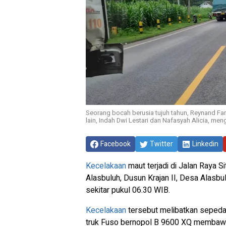
Seorang bocah berusia tujuh tahun, Reynand Far
lain, Indah Dwi Lestari dan Nafasyah Alicia, men
Facebook
Twitter
Linkedin
Kecelakaan
maut terjadi di Jalan Raya 
Alasbuluh, Dusun Krajan II, Desa Alasb
sekitar pukul 06.30 WIB.
Kecelakaan
tersebut melibatkan seped
truk Fuso bernopol B 9600 XQ membawa 