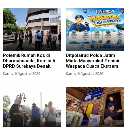
Polemik Rumah Kos di
Ditpolairud Polda Jatim
Dharmahusada, Komisi A
Minta Masyarakat Pesisir
DPRD Surabaya Desak
Waspada Cuaca Ekstrem
Pemkot Terbitkan Perwali
Kamis, 6 Agustus 2026
Kamis, 6 Agustus 2026
Perda Hunian Layak