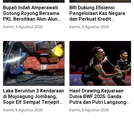
Bupati Indah Amperawati
BRI Dukung Efisiensi
Gotong Royong Bersama
Pengelolaan Kas Negara
PKL Bersihkan Alun-Alun
dan Perkuat Kredit
Lumajang
Berkualitas demi Dongkrak
Kamis, 6 Agustus 2026
Kamis, 6 Agustus 2026
Sektor Riil
Laka Beruntun 3 Kendaraan
Hasil Drawing Kejuaraan
di Mojoagung Jombang,
Dunia BWF 2026: Ganda
Sopir Elf Sempat Terjepit
Putra dan Putri Langsung
Kemudi
Lolos Babak Kedua, 6 Wakil
Kamis, 6 Agustus 2026
Kamis, 6 Agustus 2026
Bertarung dari Awal