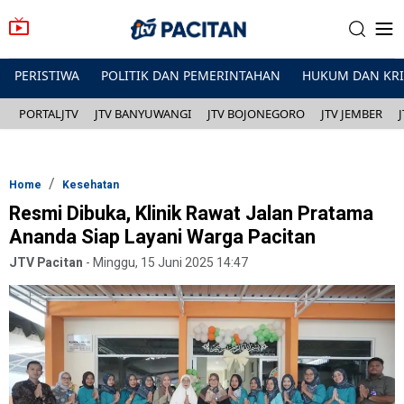
PERISTIWA
POLITIK DAN PEMERINTAHAN
HUKUM DAN KR
PORTALJTV
JTV BANYUWANGI
JTV BOJONEGORO
JTV JEMBER
Home
Kesehatan
Resmi Dibuka, Klinik Rawat Jalan Pratama
Ananda Siap Layani Warga Pacitan
JTV Pacitan
-
Minggu, 15 Juni 2025 14:47