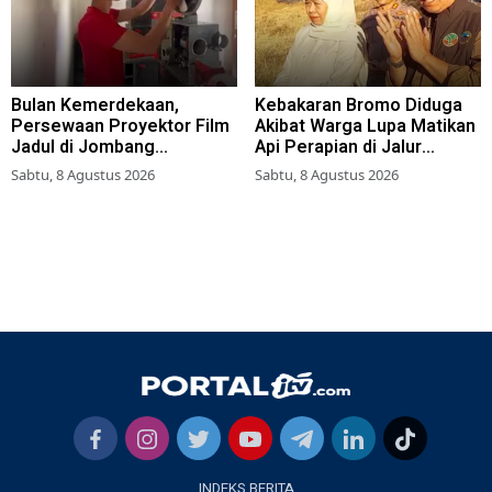
Bulan Kemerdekaan,
Kebakaran Bromo Diduga
Persewaan Proyektor Film
Akibat Warga Lupa Matikan
Jadul di Jombang
Api Perapian di Jalur
Meningkat
Tradisional
Sabtu, 8 Agustus 2026
Sabtu, 8 Agustus 2026
INDEKS BERITA