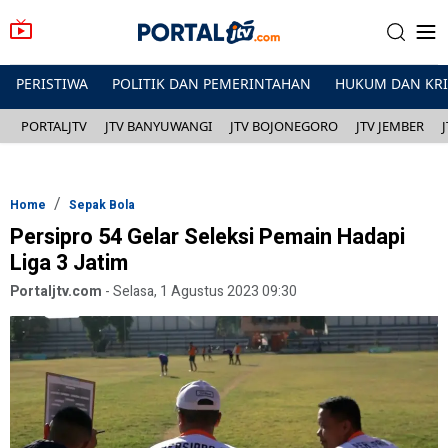
PERISTIWA
POLITIK DAN PEMERINTAHAN
HUKUM DAN KR
PORTALJTV
JTV BANYUWANGI
JTV BOJONEGORO
JTV JEMBER
Home
Sepak Bola
Persipro 54 Gelar Seleksi Pemain Hadapi
Liga 3 Jatim
Portaljtv.com
-
Selasa, 1 Agustus 2023 09:30