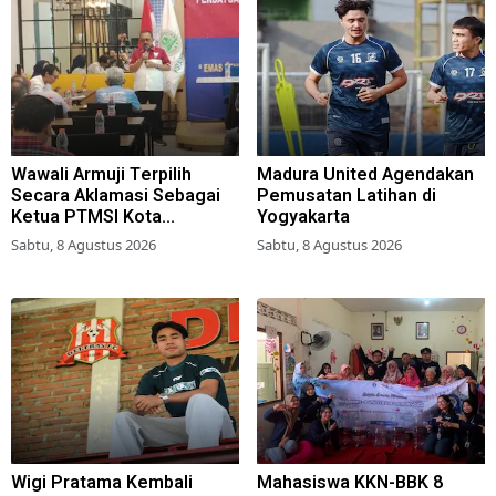
Wawali Armuji Terpilih
Madura United Agendakan
Secara Aklamasi Sebagai
Pemusatan Latihan di
Ketua PTMSI Kota
Yogyakarta
Surabaya
Sabtu, 8 Agustus 2026
Sabtu, 8 Agustus 2026
Wigi Pratama Kembali
Mahasiswa KKN-BBK 8