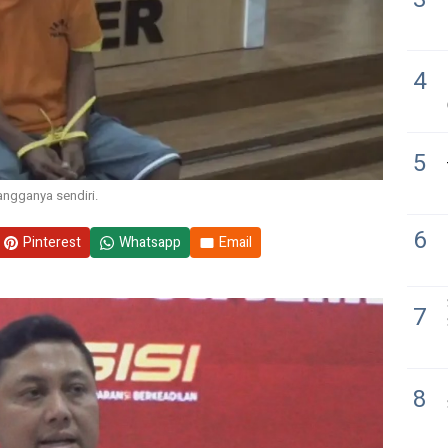
4
5
angganya sendiri.
6
Pinterest
Whatsapp
Email
7
8