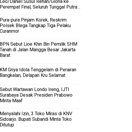
Leo/Daniel Susul Rehan/Gloria ke
Perempat Final, Seluruh Tunggal Putra
Terhenti
Pura-pura Pinjam Korek, Reskrim
Polsek Blega Tangkap Tiga Pelaku
Curanmor
BPN Sebut Lioe Khin Bin Pemilik SHM
Tanah di Jalan Mangga Besar Jakarta
Barat
KM Griya Idola Tenggelam di Perairan
Bangkalan, Delapan Kru Selamat
Sebut Wartawan Londo Ireng, IJTI
Surabaya Desak Presiden Prabowo
Minta Maaf
Menyalahi Izin, 3 Toko Miras di KNV
Sidoarjo. Bupati Subandi Minta Toko
Ditutup