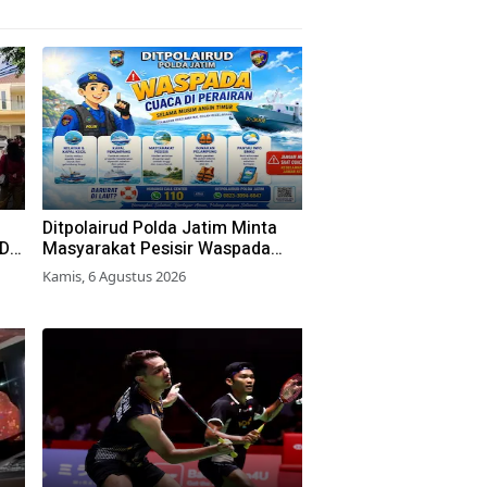
Ditpolairud Polda Jatim Minta
RD
Masyarakat Pesisir Waspada
Cuaca Ekstrem
Kamis, 6 Agustus 2026
an