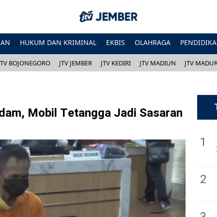
HAN
HUKUM DAN KRIMINAL
EKBIS
OLAHRAGA
PENDIDIK
JTV BOJONEGORO
JTV JEMBER
JTV KEDIRI
JTV MADIUN
JTV MADU
dam, Mobil Tetangga Jadi Sasaran
1
2
3