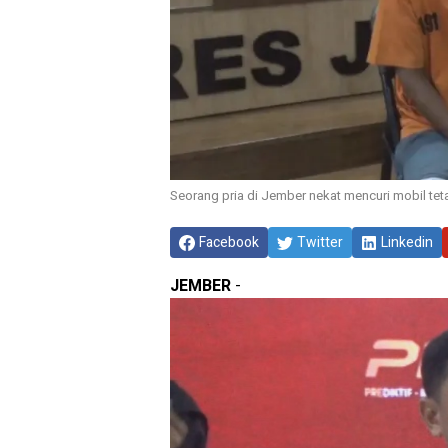
Seorang pria di Jember nekat mencuri mobil tet
Facebook
Twitter
Linkedin
JEMBER
-