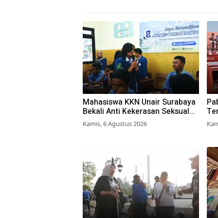
Mahasiswa KKN Unair Surabaya
Pab
Bekali Anti Kekerasan Seksual
Ter
pada Siswa SMK
Pe
Kamis, 6 Agustus 2026
Kam