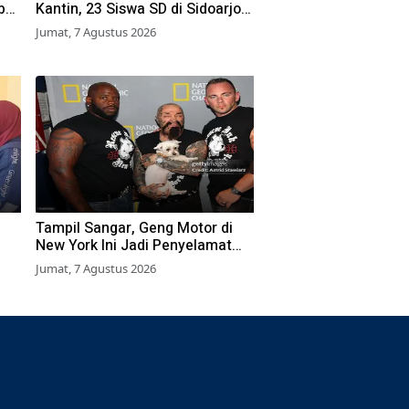
bu
Kantin, 23 Siswa SD di Sidoarjo
a
Dilarikan ke RS
Jumat, 7 Agustus 2026
Tampil Sangar, Geng Motor di
New York Ini Jadi Penyelamat
Hewan Terlantar
Jumat, 7 Agustus 2026