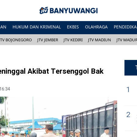
HAN
HUKUM DAN KRIMINAL
EKBIS
OLAHRAGA
PENDIDIK
JTV BOJONEGORO
JTV JEMBER
JTV KEDIRI
JTV MADIUN
JTV MADU
eninggal Akibat Tersenggol Bak
1
 16:34
2