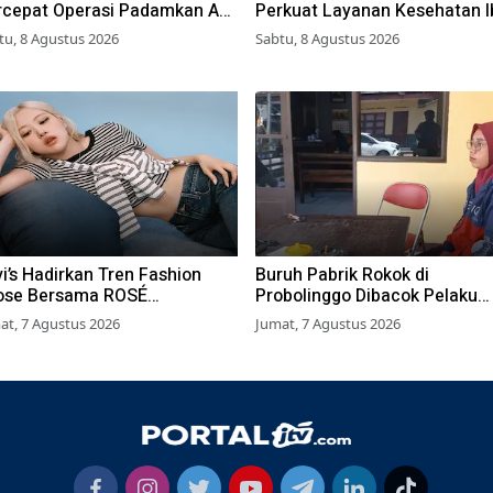
rcepat Operasi Padamkan Api
Perkuat Layanan Kesehatan I
 Wisata Bromo
dan Anak Lewat Program Des
tu, 8 Agustus 2026
Sabtu, 8 Agustus 2026
Brilian 1000 HPK
i’s Hadirkan Tren Fashion
Buruh Pabrik Rokok di
ose Bersama ROSÉ
Probolinggo Dibacok Pelaku
ACKPINK
Begal, Motor dan Tas Amblas
at, 7 Agustus 2026
Jumat, 7 Agustus 2026