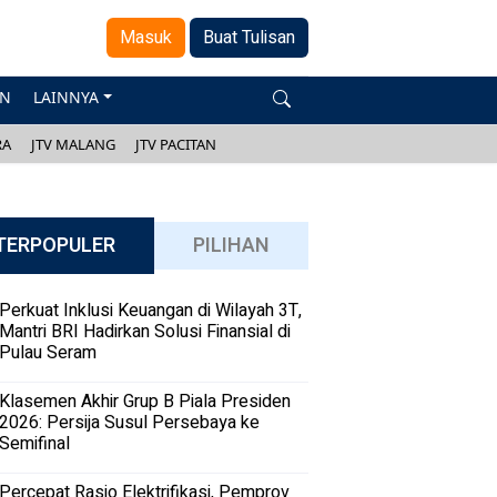
Masuk
Buat Tulisan
AN
LAINNYA
RA
JTV MALANG
JTV PACITAN
TERPOPULER
PILIHAN
Perkuat Inklusi Keuangan di Wilayah 3T,
Mantri BRI Hadirkan Solusi Finansial di
Pulau Seram
Klasemen Akhir Grup B Piala Presiden
2026: Persija Susul Persebaya ke
Semifinal
Percepat Rasio Elektrifikasi, Pemprov