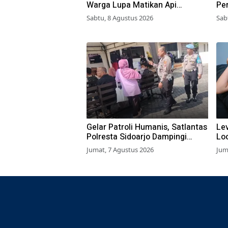
Warga Lupa Matikan Api
Pe
Perapian di Jalur Tradisional
di
Sabtu, 8 Agustus 2026
Sab
Gelar Patroli Humanis, Satlantas
Lev
Polresta Sidoarjo Dampingi
Lo
Wajib Pajak di Samsat
BL
Jumat, 7 Agustus 2026
Jum