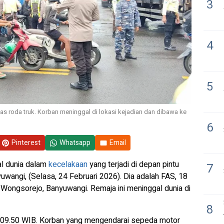
3
4
5
das roda truk. Korban meninggal di lokasi kejadian dan dibawa ke
6
Pinterest
Whatsapp
Email
al dunia dalam
kecelakaan
yang terjadi di depan pintu
7
angi, (Selasa, 24 Februari 2026). Dia adalah FAS, 18
Wongsorejo, Banyuwangi. Remaja ini meninggal dunia di
8
kul 09.50 WIB. Korban yang mengendarai sepeda motor