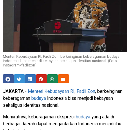
Menteri Kebudayaan RI, Fadli Zon, berkeinginan keberagaman budaya
Indonesia bisa menjadi kekayaan sekaligus identitas nasional. (Foto:
Instagram/fadlizon)
JAKARTA
-
Menteri Kebudayaan RI
,
Fadli Zon
, berkeinginan
keberagaman
budaya
Indonesia bisa menjadi kekayaan
sekaligus identitas nasional.
Menurutnya, keberagaman ekspresi
budaya
yang ada di
berbagai daerah dapat mengantarkan Indonesia menjadi ibu