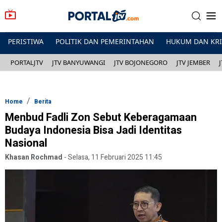
PERISTIWA
POLITIK DAN PEMERINTAHAN
HUKUM DAN KR
PORTALJTV
JTV BANYUWANGI
JTV BOJONEGORO
JTV JEMBER
Home
Berita
Menbud Fadli Zon Sebut Keberagamaan
Budaya Indonesia Bisa Jadi Identitas
Nasional
Khasan Rochmad
-
Selasa, 11 Februari 2025 11:45