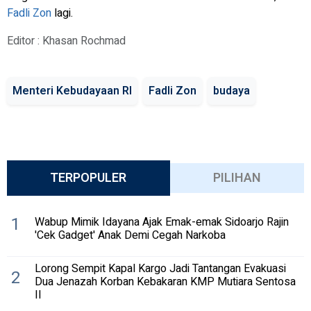
Fadli Zon
lagi.
Editor : Khasan Rochmad
Menteri Kebudayaan RI
Fadli Zon
budaya
TERPOPULER
PILIHAN
1
Wabup Mimik Idayana Ajak Emak-emak Sidoarjo Rajin
'Cek Gadget' Anak Demi Cegah Narkoba
Lorong Sempit Kapal Kargo Jadi Tantangan Evakuasi
2
Dua Jenazah Korban Kebakaran KMP Mutiara Sentosa
II