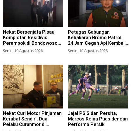
Nekat Bersenjata Pisau,
Petugas Gabungan
Komplotan Residivis
Kebakaran Bromo Patroli
Perampok di Bondowoso
24 Jam Cegah Api Kembali
Gasak Emas dan HP Milik
Merembet
Senin, 10 Agustus 2026
Senin, 10 Agustus 2026
Korban
Nekat Curi Motor Pinjaman
Jajal PSIS dan Persita,
Kerabat Sendiri, Dua
Marcos Reina Puas dengan
Pelaku Curanmor di
Performa Persik
Sampang Diringkus Polisi