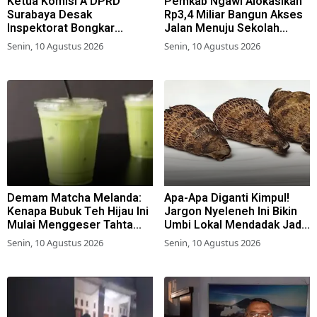
Ketua Komisi A DPRD
Pemkab Ngawi Alokasikan
Surabaya Desak
Rp3,4 Miliar Bangun Akses
Inspektorat Bongkar
Jalan Menuju Sekolah
Jaringan Penipuan Loker
Rakyat Terintegrasi
Senin, 10 Agustus 2026
Senin, 10 Agustus 2026
Pemkot
Demam Matcha Melanda:
Apa-Apa Diganti Kimpul!
Kenapa Bubuk Teh Hijau Ini
Jargon Nyeleneh Ini Bikin
Mulai Menggeser Tahta
Umbi Lokal Mendadak Jadi
Kopi?
Bintang Medsos
Senin, 10 Agustus 2026
Senin, 10 Agustus 2026