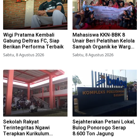
Wigi Pratama Kembali
Mahasiswa KKN-BBK 8
Gabung Deltras FC, Siap
Unair Beri Pelatihan Kelola
Berikan Performa Terbaik
Sampah Organik ke Warga
Simokerto Surabaya
Sabtu, 8 Agustus 2026
Sabtu, 8 Agustus 2026
Sekolah Rakyat
Sejahterakan Petani Lokal,
Terintegritas Ngawi
Bulog Ponorogo Serap
Terapkan Kurikulum
8.600 Ton Jagung
Berbasis Asrama