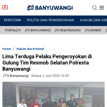
PERISTIWA
POLITIK DAN PEMERINTAHAN
HUKUM DAN KR
PORTALJTV
JTV BANYUWANGI
JTV BOJONEGORO
JTV JEMBER
Home
Hukum dan Kriminal
Lima Terduga Pelaku Pengeroyokan di
Gulung Tim Resmob Selatan Polresta
Banyuwangi
JTV Banyuwangi
-
Selasa, 2 Juni 2026 16:05