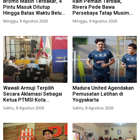
Bromo Masih Terbakar, 4
Raih Pemain Terbaik,
Pintu Masuk Ditutup
Rivera Pede Bawa
Hingga Batas Waktu Belum
Persebaya Tatap Musim
Ditentukan
2026-2027
Minggu, 9 Agustus 2026
Minggu, 9 Agustus 2026
Wawali Armuji Terpilih
Madura United Agendakan
Secara Aklamasi Sebagai
Pemusatan Latihan di
Ketua PTMSI Kota
Yogyakarta
Surabaya
Sabtu, 8 Agustus 2026
Sabtu, 8 Agustus 2026