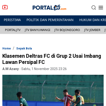
PERISTIWA
POLITIK DAN PEMERINTAHAN
HUKUM DAN KR
PORTALJTV
JTV BANYUWANGI
JTV BOJONEGORO
JTV JEMBER
Home
Sepak Bola
Klasemen Deltras FC di Grup 2 Usai Imbang
Lawan Persipal FC
A.M Azany
-
Sabtu, 1 November 2025 23:26