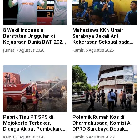
8 Wakil Indonesia
Mahasiswa KKN Unair
Berstatus Unggulan di
Surabaya Bekali Anti
Kejuaraan Dunia BWF 2026,
Kekerasan Seksual pada
Kans Juara Terbuka Lebar
Siswa SMK
Jumat, 7 Agustus 2026
Kamis, 6 Agustus 2026
Pabrik Tisu PT SPS di
Polemik Rumah Kos di
Mojokerto Terbakar,
Dharmahusada, Komisi A
Diduga Akibat Pembakaran
DPRD Surabaya Desak
Lahan Tebu
Pemkot Terbitkan Perwali
Kamis, 6 Agustus 2026
Kamis, 6 Agustus 2026