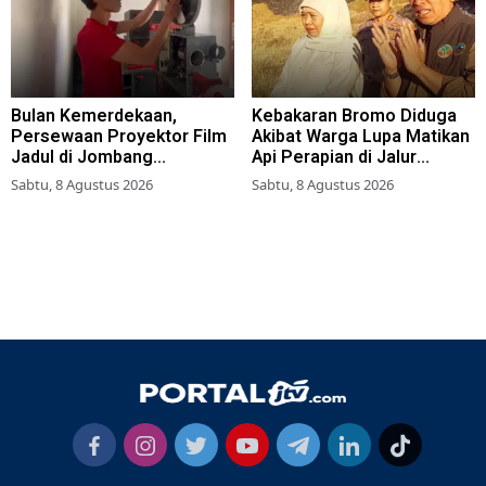
Bulan Kemerdekaan,
Kebakaran Bromo Diduga
Persewaan Proyektor Film
Akibat Warga Lupa Matikan
Jadul di Jombang
Api Perapian di Jalur
Meningkat
Tradisional
Sabtu, 8 Agustus 2026
Sabtu, 8 Agustus 2026