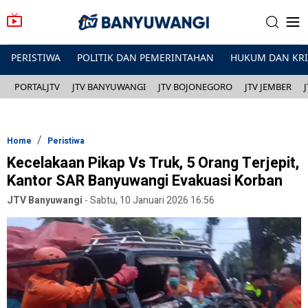
PERISTIWA
POLITIK DAN PEMERINTAHAN
HUKUM DAN KR
PORTALJTV
JTV BANYUWANGI
JTV BOJONEGORO
JTV JEMBER
Home
Peristiwa
Kecelakaan Pikap Vs Truk, 5 Orang Terjepit,
Kantor SAR Banyuwangi Evakuasi Korban
JTV Banyuwangi
-
Sabtu, 10 Januari 2026 16:56