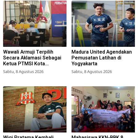
Wawali Armuji Terpilih
Madura United Agendakan
Secara Aklamasi Sebagai
Pemusatan Latihan di
Ketua PTMSI Kota
Yogyakarta
Surabaya
Sabtu, 8 Agustus 2026
Sabtu, 8 Agustus 2026
Wigi Pratama Kembali
Mahasiswa KKN-BBK 8